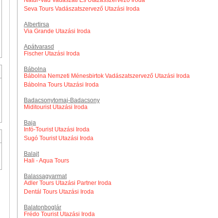
Natur-Vad Vadászati És Utazásszervező Iroda
Seva Tours Vadászatszervező Utazási Iroda
Albertirsa
Via Grande Utazási Iroda
Apátvarasd
Fischer Utazási Iroda
Bábolna
Bábolna Nemzeti Ménesbirtok Vadászatszervező Utazási Iroda
Bábolna Tours Utazási Iroda
Badacsonytomaj-Badacsony
Miditourist Utazási Iroda
Baja
Infó-Tourist Utazási Iroda
Sugó Tourist Utazási Iroda
Balajt
Hali - Aqua Tours
Balassagyarmat
Adler Tours Utazási Partner Iroda
Dentál Tours Utazási Iroda
Balatonboglár
Frédo Tourist Utazási Iroda