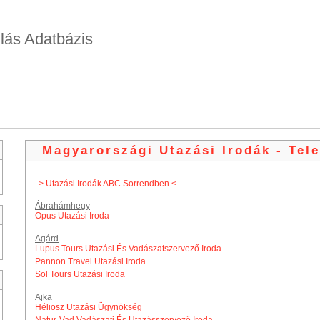
lás Adatbázis
Magyarországi Utazási Irodák - Tel
--> Utazási Irodák ABC Sorrendben <--
Ábrahámhegy
Opus Utazási Iroda
Agárd
Lupus Tours Utazási És Vadászatszervező Iroda
Pannon Travel Utazási Iroda
Sol Tours Utazási Iroda
Ajka
Héliosz Utazási Ügynökség