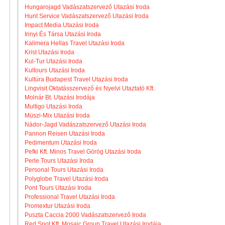
Hungarojagd Vadászatszervező Utazási Iroda
Hunt Service Vadászatszervező Utazási Iroda
Impact Media Utazási Iroda
Irinyi És Társa Utazási Iroda
Kalimera Hellas Travel Utazási Iroda
Krist Utazási Iroda
Kul-Tur Utazási Iroda
Kultours Utazási Iroda
Kultúra Budapest Travel Utazási Iroda
Lingvisit Oktatásszervező és Nyelvi Utaztató Kft.
Molnár Bt. Utazási Irodája
Multigo Utazási Iroda
Müszi-Mix Utazási Iroda
Nádor-Jagd Vadászatszervező Utazási Iroda
Pannon Reisen Utazási Iroda
Pedimentum Utazási Iroda
Pefki Kft. Minos Travel Görög Utazási Iroda
Perle Tours Utazási Iroda
Personal Tours Utazási Iroda
Polyglobe Travel Utazási Iroda
Pont Tours Utazási Iroda
Professional Travel Utazási Iroda
Promextur Utazási Iroda
Puszta Caccia 2000 Vadászatszervező Iroda
Red Spot Kft. Mosaic Group Travel Utazási Irodája