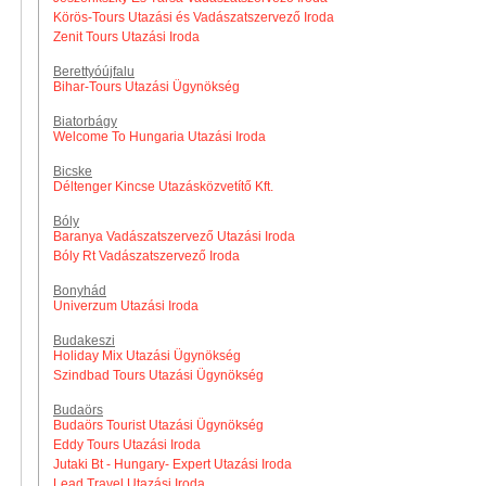
Körös-Tours Utazási és Vadászatszervező Iroda
Zenit Tours Utazási Iroda
Berettyóújfalu
Bihar-Tours Utazási Ügynökség
Biatorbágy
Welcome To Hungaria Utazási Iroda
Bicske
Déltenger Kincse Utazásközvetítő Kft.
Bóly
Baranya Vadászatszervező Utazási Iroda
Bóly Rt Vadászatszervező Iroda
Bonyhád
Univerzum Utazási Iroda
Budakeszi
Holiday Mix Utazási Ügynökség
Szindbad Tours Utazási Ügynökség
Budaörs
Budaörs Tourist Utazási Ügynökség
Eddy Tours Utazási Iroda
Jutaki Bt - Hungary- Expert Utazási Iroda
Lead Travel Utazási Iroda