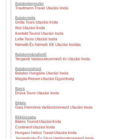
Balatonkeresztúr
Trautmann Travel Utazási Iroda
Balatonlelle
Gréta Tours Utazási Iroda
Ilisz Utazási Iroda
Kontakt Tourist Utazási Iroda
Lelle Tours Utazási Iroda
Németh És Németh Kft. Utazási Irodája
Balatonmáriafürdő
Tengerdi Vadászatszervező és Utazási Iroda
Balatonszárszó
Balaton Hungária Utazási Iroda
Magda-Reisen Utazási Ügynökség
Barcs
Dráva Tours Utazási Iroda
Békés
Gaia Pannónia Vadászszervező Utazási Iroda
Békéscsaba
Békés Tourist Utazási Iroda
Continent Utazási Iroda
Hungaro Helios Travel Utazási Iroda
Jeszenkszky És Társa Vadászatszervező Iroda