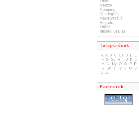
Hotel
Panzió
Kemping
Vendégház
Kastélyszálló
Fogadó
Üdülő
Ifjúsági Szállás
Települések
A
Á
B
C
Cs
D
E
É
F
G
Gy
H
I
J
K
L
M
N
Ny
O
Ö
P
R
S
Sz
T
Ty
U
Ü
V
Z
Zs
Partnerek