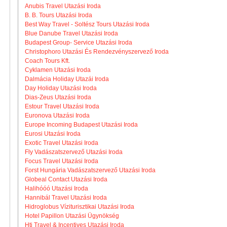
Anubis Travel Utazási Iroda
B. B. Tours Utazási Iroda
Best Way Travel - Soltész Tours Utazási Iroda
Blue Danube Travel Utazási Iroda
Budapest Group- Service Utazási Iroda
Christophoro Utazási És Rendezvényszervező Iroda
Coach Tours Kft.
Cyklamen Utazási Iroda
Dalmácia Holiday Utazái Iroda
Day Holiday Utazási Iroda
Dias-Zeus Utazási Iroda
Estour Travel Utazási Iroda
Euronova Utazási Iroda
Europe Incoming Budapest Utazási Iroda
Eurosi Utazási Iroda
Exotic Travel Utazási Iroda
Fly Vadászatszervező Utazási Iroda
Focus Travel Utazási Iroda
Forst Hungária Vadászatszervező Utazási Iroda
Globeal Contact Utazási Iroda
Halihóóó Utazási Iroda
Hannibál Travel Utazási Iroda
Hidroglobus Víziturisztikai Utazási Iroda
Hotel Papillon Utazási Ügynökség
Hti Travel & Incentives Utazási Iroda