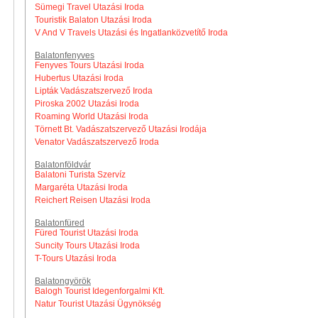
Sümegi Travel Utazási Iroda
Touristik Balaton Utazási Iroda
V And V Travels Utazási és Ingatlanközvetítő Iroda
Balatonfenyves
Fenyves Tours Utazási Iroda
Hubertus Utazási Iroda
Lipták Vadászatszervező Iroda
Piroska 2002 Utazási Iroda
Roaming World Utazási Iroda
Törnett Bt. Vadászatszervező Utazási Irodája
Venator Vadászatszervező Iroda
Balatonföldvár
Balatoni Turista Szervíz
Margaréta Utazási Iroda
Reichert Reisen Utazási Iroda
Balatonfüred
Füred Tourist Utazási Iroda
Suncity Tours Utazási Iroda
T-Tours Utazási Iroda
Balatongyörök
Balogh Tourist Idegenforgalmi Kft.
Natur Tourist Utazási Ügynökség