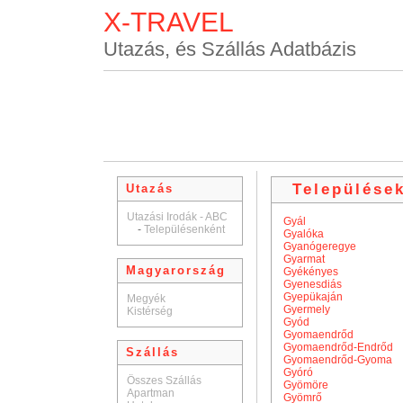
X-TRAVEL
Utazás, és Szállás Adatbázis
Települése
Utazás
Utazási Irodák - ABC
Gyál
-
Településenként
Gyalóka
Gyanógeregye
Gyarmat
Magyarország
Gyékényes
Gyenesdiás
Gyepükaján
Megyék
Gyermely
Kistérség
Gyód
Gyomaendrőd
Gyomaendrőd-Endrőd
Szállás
Gyomaendrőd-Gyoma
Gyóró
Összes Szállás
Gyömöre
Apartman
Gyömrő