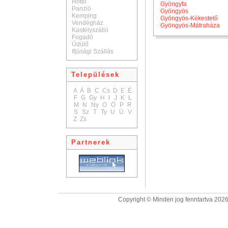
Hotel
Gyöngyfa
Panzió
Gyöngyös
Kemping
Gyöngyös-Kékestető
Vendégház
Gyöngyös-Mátraháza
Kastélyszálló
Fogadó
Üdülő
Ifjúsági Szállás
Települések
A
Á
B
C
Cs
D
E
É
F
G
Gy
H
I
J
K
L
M
N
Ny
O
Ö
P
R
S
Sz
T
Ty
U
Ü
V
Z
Zs
Partnerek
Copyright © Minden jog fenntartva 2026