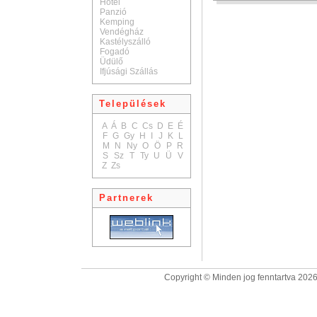
Hotel
Panzió
Kemping
Vendégház
Kastélyszálló
Fogadó
Üdülő
Ifjúsági Szállás
Települések
A
Á
B
C
Cs
D
E
É
F
G
Gy
H
I
J
K
L
M
N
Ny
O
Ö
P
R
S
Sz
T
Ty
U
Ü
V
Z
Zs
Partnerek
Copyright © Minden jog fenntartva 2026