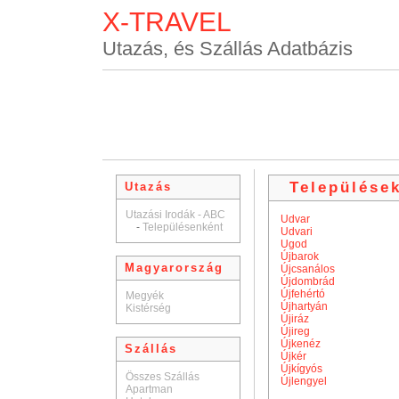
X-TRAVEL
Utazás, és Szállás Adatbázis
Települése
Utazás
Utazási Irodák - ABC
Udvar
-
Településenként
Udvari
Ugod
Újbarok
Magyarország
Újcsanálos
Újdombrád
Újfehértó
Megyék
Újhartyán
Kistérség
Újiráz
Újireg
Újkenéz
Szállás
Újkér
Újkígyós
Összes Szállás
Újlengyel
Apartman