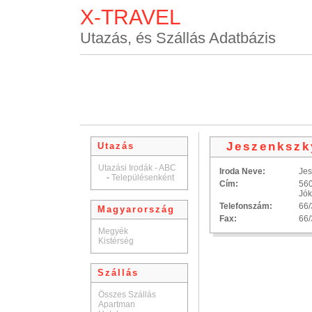
X-TRAVEL
Utazás, és Szállás Adatbázis
Jeszenkszk
Utazás
Utazási Irodák - ABC
Iroda Neve:
Jes
-
Településenként
Cím:
56
Jók
Telefonszám:
66/
Magyarország
Fax:
66/
Megyék
Kistérség
Szállás
Összes Szállás
Apartman