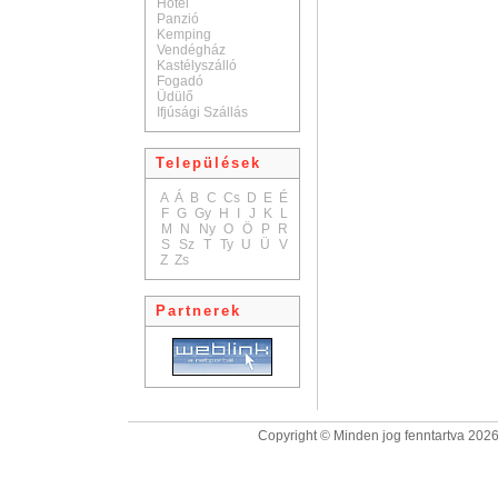
Hotel
Panzió
Kemping
Vendégház
Kastélyszálló
Fogadó
Üdülő
Ifjúsági Szállás
Települések
A
Á
B
C
Cs
D
E
É
F
G
Gy
H
I
J
K
L
M
N
Ny
O
Ö
P
R
S
Sz
T
Ty
U
Ü
V
Z
Zs
Partnerek
Copyright © Minden jog fenntartva 2026