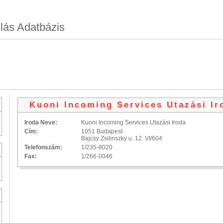
lás Adatbázis
Kuoni Incoming Services Utazási Ir
Iroda Neve:
Kuoni Incoming Services Utazási Iroda
Cím:
1051 Budapest
Bajcsy Zsilinszky u. 12. VI/604
Telefonszám:
1/235-8020
Fax:
1/266-0046