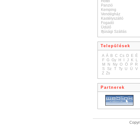
Hotel
Panzió
Kemping
Vendégház
Kastélyszálló
Fogadó
Üdülő
Ifjúsági Szállás
Települések
A
Á
B
C
Cs
D
E
É
F
G
Gy
H
I
J
K
L
M
N
Ny
O
Ö
P
R
S
Sz
T
Ty
U
Ü
V
Z
Zs
Partnerek
Copyri