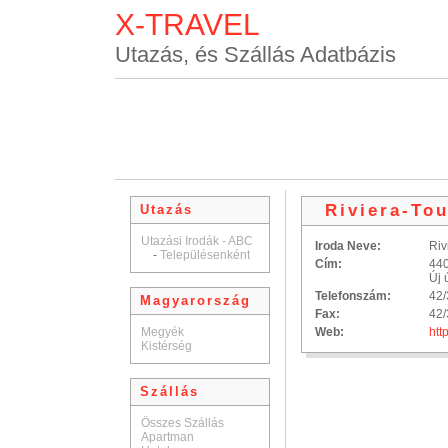
X-TRAVEL
Utazás, és Szállás Adatbázis
Riviera-Tou
Utazás
Utazási Irodák - ABC
Iroda Neve:
Riv
-
Településenként
Cím:
440
Új 
Telefonszám:
42/
Magyarország
Fax:
42/
Megyék
Web:
htt
Kistérség
Szállás
Összes Szállás
Apartman