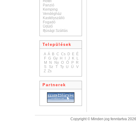
Hotel
Panzió
Kemping
Vendégház
Kastélyszálló
Fogadó
Üdülő
Ifjúsági Szállás
Települések
A
Á
B
C
Cs
D
E
É
F
G
Gy
H
I
J
K
L
M
N
Ny
O
Ö
P
R
S
Sz
T
Ty
U
Ü
V
Z
Zs
Partnerek
Copyright © Minden jog fenntartva 2026