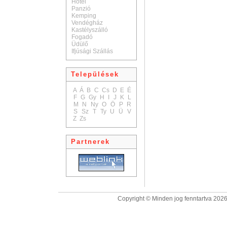
Hotel
Panzió
Kemping
Vendégház
Kastélyszálló
Fogadó
Üdülő
Ifjúsági Szállás
Települések
A
Á
B
C
Cs
D
E
É
F
G
Gy
H
I
J
K
L
M
N
Ny
O
Ö
P
R
S
Sz
T
Ty
U
Ü
V
Z
Zs
Partnerek
Copyright © Minden jog fenntartva 2026