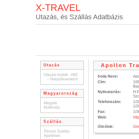
X-TRAVEL
Utazás, és Szállás Adatbázis
Apollon Tra
Utazás
Utazási Irodák - ABC
Iroda Neve:
Apo
-
Településenként
Cím:
10
Baj
Nyitvatartás:
H-P
Magyarország
Szo
Telefonszám:
1/2
Megyék
1/2
Kistérség
Fax:
1/3
Web:
htt
Szállás
Úticélok:
Gö
Összes Szállás
Apartman