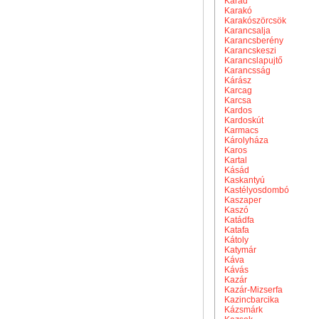
Karád
Karakó
Karakószörcsök
Karancsalja
Karancsberény
Karancskeszi
Karancslapujtő
Karancsság
Kárász
Karcag
Karcsa
Kardos
Kardoskút
Karmacs
Károlyháza
Karos
Kartal
Kásád
Kaskantyú
Kastélyosdombó
Kaszaper
Kaszó
Katádfa
Katafa
Kátoly
Katymár
Káva
Kávás
Kazár
Kazár-Mizserfa
Kazincbarcika
Kázsmárk