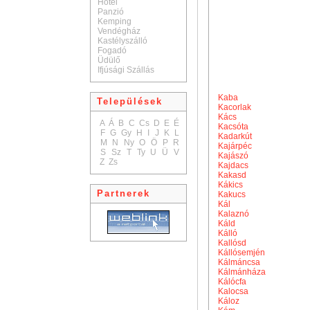
Hotel
Panzió
Kemping
Vendégház
Kastélyszálló
Fogadó
Üdülő
Ifjúsági Szállás
Kaba
Települések
Kacorlak
Kács
A
Á
B
C
Cs
D
E
É
Kacsóta
F
G
Gy
H
I
J
K
L
Kadarkút
M
N
Ny
O
Ö
P
R
Kajárpéc
S
Sz
T
Ty
U
Ü
V
Kajászó
Z
Zs
Kajdacs
Kakasd
Kákics
Partnerek
Kakucs
Kál
Kalaznó
Káld
Kálló
Kallósd
Kállósemjén
Kálmáncsa
Kálmánháza
Kálócfa
Kalocsa
Káloz