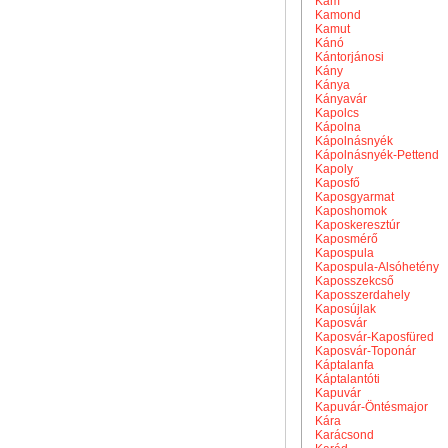
Kám
Kamond
Kamut
Kánó
Kántorjánosi
Kány
Kánya
Kányavár
Kapolcs
Kápolna
Kápolnásnyék
Kápolnásnyék-Pettend
Kapoly
Kaposfő
Kaposgyarmat
Kaposhomok
Kaposkeresztúr
Kaposmérő
Kapospula
Kapospula-Alsóhetény
Kaposszekcső
Kaposszerdahely
Kaposújlak
Kaposvár
Kaposvár-Kaposfüred
Kaposvár-Toponár
Káptalanfa
Káptalantóti
Kapuvár
Kapuvár-Öntésmajor
Kára
Karácsond