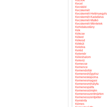
Kazsok
Kecel
Kecskéd
Kecskemét
Kecskemét-Hetényegyh
Kecskemét-Kadafalva
Kecskemét-Matkó
Kecskemét-Méntelek
Kehidakustány
Kék
Kékcse
Kéked
Kékesd
Kékkút
Kelebia
Keléd
Kelemér
Kéleshalom
Kelevíz
Kemecse
Kemence
Kemendollár
Kemeneshőgyész
Kemeneskápolna
Kemenesmagasi
Kemenesmihályfa
Kemenespálfa
Kemenessömjén
Kemenesszentmárton
Kemenesszentpéter
Keménfa
Kémes