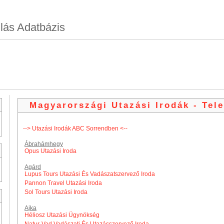
lás Adatbázis
Magyarországi Utazási Irodák - Tel
--> Utazási Irodák ABC Sorrendben <--
Ábrahámhegy
Opus Utazási Iroda
Agárd
Lupus Tours Utazási És Vadászatszervező Iroda
Pannon Travel Utazási Iroda
Sol Tours Utazási Iroda
Ajka
Héliosz Utazási Ügynökség