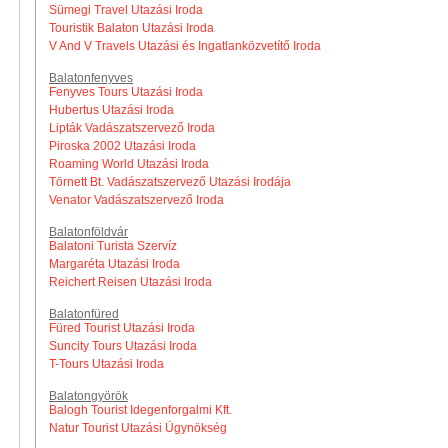
Sümegi Travel Utazási Iroda
Touristik Balaton Utazási Iroda
V And V Travels Utazási és Ingatlanközvetítő Iroda
Balatonfenyves
Fenyves Tours Utazási Iroda
Hubertus Utazási Iroda
Lipták Vadászatszervező Iroda
Piroska 2002 Utazási Iroda
Roaming World Utazási Iroda
Törnett Bt. Vadászatszervező Utazási Irodája
Venator Vadászatszervező Iroda
Balatonföldvár
Balatoni Turista Szervíz
Margaréta Utazási Iroda
Reichert Reisen Utazási Iroda
Balatonfüred
Füred Tourist Utazási Iroda
Suncity Tours Utazási Iroda
T-Tours Utazási Iroda
Balatongyörök
Balogh Tourist Idegenforgalmi Kft.
Natur Tourist Utazási Ügynökség