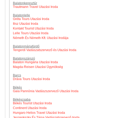
Balatonkeresztúr
Trautmann Travel Utazási Iroda
Balatonlelle
Gréta Tours Utazási Iroda
Ilisz Utazási Iroda
Kontakt Tourist Utazási Iroda
Lelle Tours Utazási Iroda
Németh És Németh Kft. Utazási Irodája
Balatonmáriafürdő
Tengerdi Vadászatszervező és Utazási Iroda
Balatonszárszó
Balaton Hungária Utazási Iroda
Magda-Reisen Utazási Ügynökség
Barcs
Dráva Tours Utazási Iroda
Békés
Gaia Pannónia Vadászszervező Utazási Iroda
Békéscsaba
Békés Tourist Utazási Iroda
Continent Utazási Iroda
Hungaro Helios Travel Utazási Iroda
Jeszenkszky És Társa Vadászatszervező Iroda