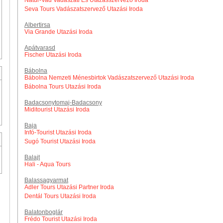
Natur-Vad Vadászati És Utazásszervező Iroda
Seva Tours Vadászatszervező Utazási Iroda
Albertirsa
Via Grande Utazási Iroda
Apátvarasd
Fischer Utazási Iroda
Bábolna
Bábolna Nemzeti Ménesbirtok Vadászatszervező Utazási Iroda
Bábolna Tours Utazási Iroda
Badacsonytomaj-Badacsony
Miditourist Utazási Iroda
Baja
Infó-Tourist Utazási Iroda
Sugó Tourist Utazási Iroda
Balajt
Hali - Aqua Tours
Balassagyarmat
Adler Tours Utazási Partner Iroda
Dentál Tours Utazási Iroda
Balatonboglár
Frédo Tourist Utazási Iroda