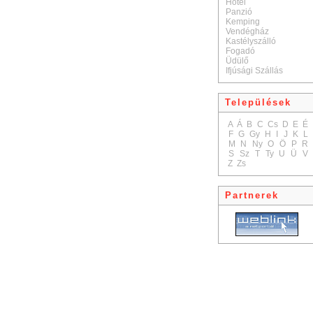
Hotel
Panzió
Kemping
Vendégház
Kastélyszálló
Fogadó
Üdülő
Ifjúsági Szállás
Települések
A
Á
B
C
Cs
D
E
É
F
G
Gy
H
I
J
K
L
M
N
Ny
O
Ö
P
R
S
Sz
T
Ty
U
Ü
V
Z
Zs
Partnerek