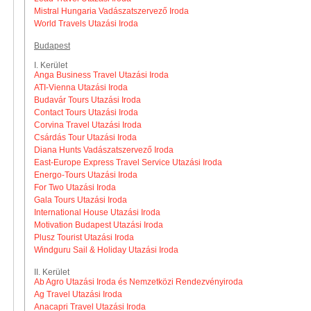
Mistral Hungaria Vadászatszervező Iroda
World Travels Utazási Iroda
Budapest
I. Kerület
Anga Business Travel Utazási Iroda
ATI-Vienna Utazási Iroda
Budavár Tours Utazási Iroda
Contact Tours Utazási Iroda
Corvina Travel Utazási Iroda
Csárdás Tour Utazási Iroda
Diana Hunts Vadászatszervező Iroda
East-Europe Express Travel Service Utazási Iroda
Energo-Tours Utazási Iroda
For Two Utazási Iroda
Gala Tours Utazási Iroda
International House Utazási Iroda
Motivation Budapest Utazási Iroda
Plusz Tourist Utazási Iroda
Windguru Sail & Holiday Utazási Iroda
II. Kerület
Ab Agro Utazási Iroda és Nemzetközi Rendezvényiroda
Ag Travel Utazási Iroda
Anacapri Travel Utazási Iroda