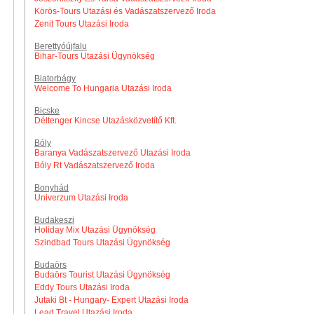
Körös-Tours Utazási és Vadászatszervező Iroda
Zenit Tours Utazási Iroda
Berettyóújfalu
Bihar-Tours Utazási Ügynökség
Biatorbágy
Welcome To Hungaria Utazási Iroda
Bicske
Déltenger Kincse Utazásközvetítő Kft.
Bóly
Baranya Vadászatszervező Utazási Iroda
Bóly Rt Vadászatszervező Iroda
Bonyhád
Univerzum Utazási Iroda
Budakeszi
Holiday Mix Utazási Ügynökség
Szindbad Tours Utazási Ügynökség
Budaörs
Budaörs Tourist Utazási Ügynökség
Eddy Tours Utazási Iroda
Jutaki Bt - Hungary- Expert Utazási Iroda
Lead Travel Utazási Iroda