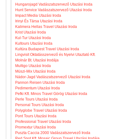
Hungarojagd Vadászatszervező Utazási Iroda
Hunt Service Vadászatszervező Utazási Iroda
Impact Media Utazási Iroda
Irinyi És Társa Utazási Iroda
Kalimera Hellas Travel Utazási Iroda
Krist Utazási Iroda
Kul-Tur Utazási Iroda
Kultours Utazási Iroda
Kultúra Budapest Travel Utazási Iroda
Lingvisit Oktatásszervező és Nyelvi Utaztató Kft.
Molnár Bt. Utazási Irodája
Multigo Utazási Iroda
Müszi-Mix Utazási Iroda
Nádor-Jagd Vadászatszervező Utazási Iroda
Pannon Reisen Utazási Iroda
Pedimentum Utazási Iroda
Pefki Kft. Minos Travel Görög Utazási Iroda
Perle Tours Utazási Iroda
Personal Tours Utazási Iroda
Polyglobe Travel Utazási Iroda
Pont Tours Utazási Iroda
Professional Travel Utazási Iroda
Promextur Utazási Iroda
Puszta Caccia 2000 Vadászatszervező Iroda
Red Spot Kft. Mosaic Group Travel Utazási Irodája