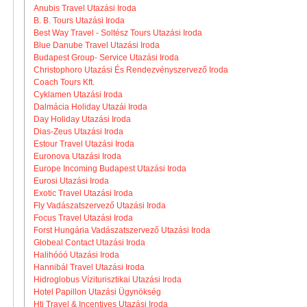
Anubis Travel Utazási Iroda
B. B. Tours Utazási Iroda
Best Way Travel - Soltész Tours Utazási Iroda
Blue Danube Travel Utazási Iroda
Budapest Group- Service Utazási Iroda
Christophoro Utazási És Rendezvényszervező Iroda
Coach Tours Kft.
Cyklamen Utazási Iroda
Dalmácia Holiday Utazái Iroda
Day Holiday Utazási Iroda
Dias-Zeus Utazási Iroda
Estour Travel Utazási Iroda
Euronova Utazási Iroda
Europe Incoming Budapest Utazási Iroda
Eurosi Utazási Iroda
Exotic Travel Utazási Iroda
Fly Vadászatszervező Utazási Iroda
Focus Travel Utazási Iroda
Forst Hungária Vadászatszervező Utazási Iroda
Globeal Contact Utazási Iroda
Halihóóó Utazási Iroda
Hannibál Travel Utazási Iroda
Hidroglobus Víziturisztikai Utazási Iroda
Hotel Papillon Utazási Ügynökség
Hti Travel & Incentives Utazási Iroda