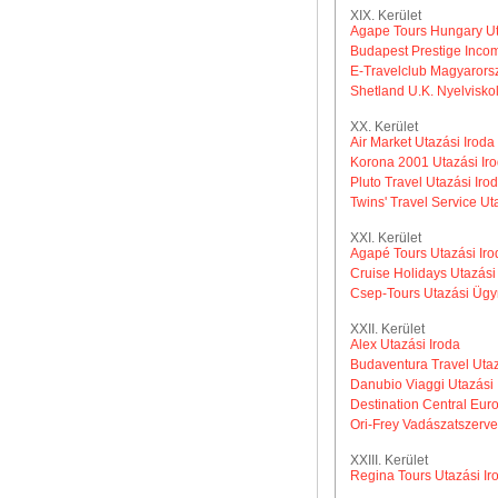
XIX. Kerület
Agape Tours Hungary Ut
Budapest Prestige Incom
E-Travelclub Magyarorsz
Shetland U.K. Nyelviskol
XX. Kerület
Air Market Utazási Iroda
Korona 2001 Utazási Ir
Pluto Travel Utazási Iro
Twins' Travel Service Ut
XXI. Kerület
Agapé Tours Utazási Iro
Cruise Holidays Utazási
Csep-Tours Utazási Üg
XXII. Kerület
Alex Utazási Iroda
Budaventura Travel Utaz
Danubio Viaggi Utazási 
Destination Central Eur
Ori-Frey Vadászatszerve
XXIII. Kerület
Regina Tours Utazási Ir