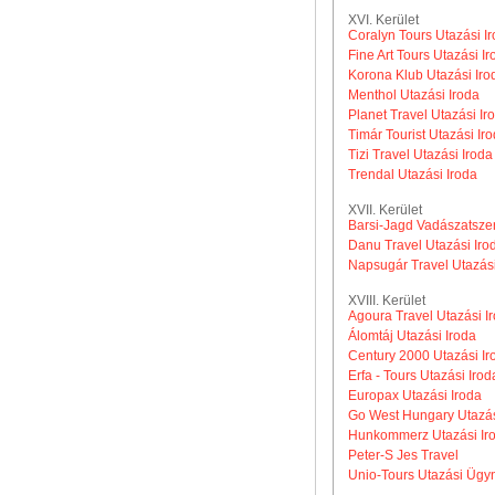
XVI. Kerület
Coralyn Tours Utazási I
Fine Art Tours Utazási I
Korona Klub Utazási Iro
Menthol Utazási Iroda
Planet Travel Utazási Ir
Timár Tourist Utazási Ir
Tizi Travel Utazási Iroda
Trendal Utazási Iroda
XVII. Kerület
Barsi-Jagd Vadászatszer
Danu Travel Utazási Iro
Napsugár Travel Utazási
XVIII. Kerület
Agoura Travel Utazási I
Álomtáj Utazási Iroda
Century 2000 Utazási Ir
Erfa - Tours Utazási Irod
Europax Utazási Iroda
Go West Hungary Utazás
Hunkommerz Utazási Iro
Peter-S Jes Travel
Unio-Tours Utazási Ügy