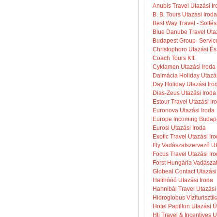
Anubis Travel Utazási I
B. B. Tours Utazási Iroda
Best Way Travel - Soltés
Blue Danube Travel Utaz
Budapest Group- Service
Christophoro Utazási É
Coach Tours Kft.
Cyklamen Utazási Iroda
Dalmácia Holiday Utazái
Day Holiday Utazási Iro
Dias-Zeus Utazási Iroda
Estour Travel Utazási Ir
Euronova Utazási Iroda
Europe Incoming Budape
Eurosi Utazási Iroda
Exotic Travel Utazási Ir
Fly Vadászatszervező Ut
Focus Travel Utazási Ir
Forst Hungária Vadászat
Globeal Contact Utazási
Halihóóó Utazási Iroda
Hannibál Travel Utazási
Hidroglobus Víziturisztik
Hotel Papillon Utazási
Hti Travel & Incentives U