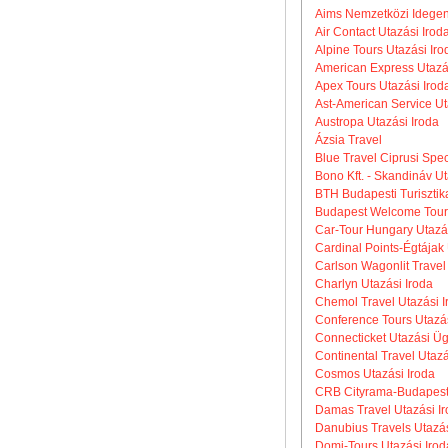
Aims Nemzetközi Idegenf
Air Contact Utazási Irod
Alpine Tours Utazási Iro
American Express Utazá
Apex Tours Utazási Irod
Ast-American Service Ut
Austropa Utazási Iroda
Ázsia Travel
Blue Travel Ciprusi Spec
Bono Kft. - Skandináv U
BTH Budapesti Turisztika
Budapest Welcome Touris
Car-Tour Hungary Utazás
Cardinal Points-Égtájak 
Carlson Wagonlit Travel
Charlyn Utazási Iroda
Chemol Travel Utazási I
Conference Tours Utazás
Connecticket Utazási Ü
Continental Travel Utazá
Cosmos Utazási Iroda
CRB Cityrama-Budapest 
Damas Travel Utazási I
Danubius Travels Utazás
Domi-Tours Utazási Irod