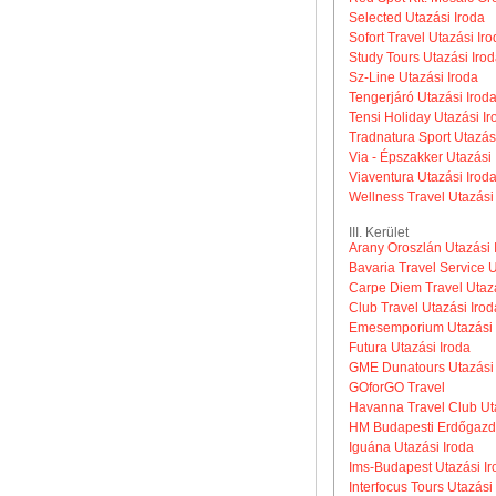
Selected Utazási Iroda
Sofort Travel Utazási Ir
Study Tours Utazási Iro
Sz-Line Utazási Iroda
Tengerjáró Utazási Irod
Tensi Holiday Utazási Ir
Tradnatura Sport Utazás
Via - Épszakker Utazási 
Viaventura Utazási Irod
Wellness Travel Utazási
III. Kerület
Arany Oroszlán Utazási 
Bavaria Travel Service U
Carpe Diem Travel Utazá
Club Travel Utazási Irod
Emesemporium Utazási 
Futura Utazási Iroda
GME Dunatours Utazási 
GOforGO Travel
Havanna Travel Club Ut
HM Budapesti Erdőgazda
Iguána Utazási Iroda
Ims-Budapest Utazási Ir
Interfocus Tours Utazási