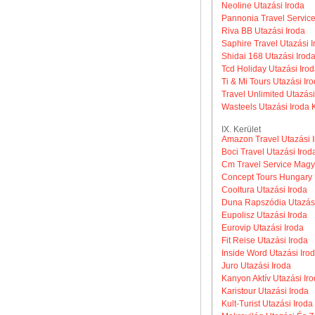
Neoline Utazási Iroda
Pannonia Travel Servic
Riva BB Utazási Iroda
Saphire Travel Utazási I
Shidai 168 Utazási Irod
Tcd Holiday Utazási Iro
Ti & Mi Tours Utazási Ir
Travel Unlimited Utazási
Wasteels Utazási Iroda K
IX. Kerület
Amazon Travel Utazási 
Boci Travel Utazási Irod
Cm Travel Service Magya
Concept Tours Hungary 
Cooltura Utazási Iroda
Duna Rapszódia Utazási
Eupolisz Utazási Iroda
Eurovip Utazási Iroda
Fit Reise Utazási Iroda
Inside Word Utazási Iro
Juro Utazási Iroda
Kanyon Aktív Utazási Ir
Karistour Utazási Iroda
Kult-Turist Utazási Iroda