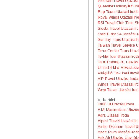
Program-Travel Utazási 
Quaestor Holiday Kft Uta
Rep-Tours Utazási Iroda
Royal Wings Utazási Iro
RSI Travel Club Time S
Siesta Travel Utazási Ir
Start Turist '94 Utazási I
Sunday Tours Utazási Ir
Taiwan Travel Service U
Terra Center Tours Utazá
To-Ma Tour Utazási Irod
Tour-Trading-91 Utazási
United 4 M & M Exclusiv
Világlátó On-Line Utazás
VIP Travel Utazási Iroda
Wings Travel Utazási Ir
Wow Travel Utazási Iro
VI. Kerület
1000 Út Utazási Iroda
A.M. Masterclass Utazás
Agra Utazási Iroda
Alpesi Travel Utazási Ir
Ambo-Oktogon Travel Ut
Anett Tours Utazási Irod
Ank-Air Utazási Ügynök