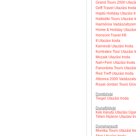
Grand Tours 2000 Utazás
Griff Travel Utazási Irod
Hajdú Holiday Utazási I
Halkidiki Tours Utazási 
Harmónia Vadászatszerv
Home & Holiday Utazási
Horizont Travel Kft.
It Utazási Iroda
Karnevál Utazási Iroda
Kontratex-Tour Utazási I
Mozaik Utazási Iroda
Nah+Fern Utazási Iroda
Panoráma Tours Utazási
Red Treff Utazási Iroda
Alborea 2000 Vadászats
Royal-Jordan Tours Grou
Dombóvár
Tiegel Utazási Iroda
Dunaföldvár
Kék Iránytű Utazási Üg
Télen-Nyáron Utazási Ir
Dunaharaszti
Monika Tours Utazási Ir