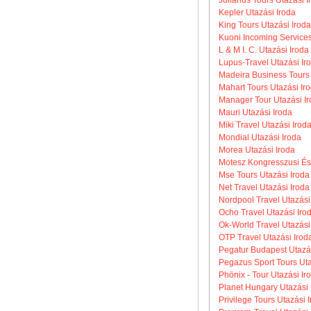
Julianus Tours Utazási I
Kepler Utazási Iroda
King Tours Utazási Iroda
Kuoni Incoming Services
L & M I. C. Utazási Iroda
Lupus-Travel Utazási Ir
Madeira Business Tours 
Mahart Tours Utazási Ir
Manager Tour Utazási Iro
Mauri Utazási Iroda
Miki Travel Utazási Irod
Mondial Utazási Iroda
Morea Utazási Iroda
Motesz Kongresszusi És 
Mse Tours Utazási Iroda
Net Travel Utazási Iroda
Nordpool Travel Utazási
Ocho Travel Utazási Iro
Ok-World Travel Utazási
OTP Travel Utazási Iroda
Pegatur Budapest Utazás
Pegazus Sport Tours Uta
Phönix - Tour Utazási Ir
Planet Hungary Utazási 
Privilege Tours Utazási 