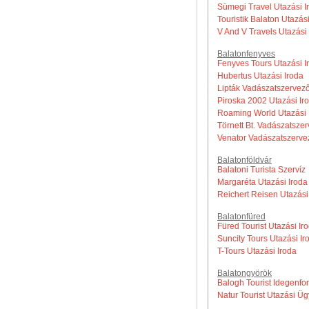
Sümegi Travel Utazási I
Touristik Balaton Utazás
V And V Travels Utazási 
Balatonfenyves
Fenyves Tours Utazási I
Hubertus Utazási Iroda
Lipták Vadászatszervező
Piroska 2002 Utazási Ir
Roaming World Utazási 
Törnett Bt. Vadászatszer
Venator Vadászatszerve
Balatonföldvár
Balatoni Turista Szervíz
Margaréta Utazási Iroda
Reichert Reisen Utazási
Balatonfüred
Füred Tourist Utazási Ir
Suncity Tours Utazási Ir
T-Tours Utazási Iroda
Balatongyörök
Balogh Tourist Idegenfor
Natur Tourist Utazási Ü