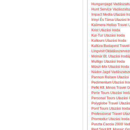
Hungarojagd Vadászatsz
Hunt Service Vadászatsz
Impact Media Utazási Ir
Irinyi És Társa Utazási I
Kalimera Hellas Travel U
Krist Utazási Iroda
Kul-Tur Utazási Iroda
Kultours Utazási Iroda
Kultúra Budapest Travel
Lingvisit Oktatásszervező
Molnár Bt. Utazási Irodá
Multigo Utazási Iroda
Müszi-Mix Utazási Iroda
Nádor-Jagd Vadászatsze
Pannon Reisen Utazási 
Pedimentum Utazási Iro
Pefki Kft. Minos Travel 
Perle Tours Utazási Irod
Personal Tours Utazási 
Polyglobe Travel Utazás
Pont Tours Utazási Iroda
Professional Travel Utaz
Promextur Utazási Iroda
Puszta Caccia 2000 Vad
Red Spot Kft. Mosaic Gr