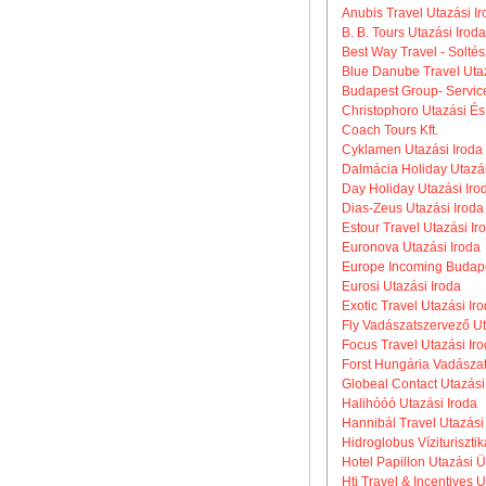
Anubis Travel Utazási I
B. B. Tours Utazási Iroda
Best Way Travel - Soltés
Blue Danube Travel Utaz
Budapest Group- Service
Christophoro Utazási É
Coach Tours Kft.
Cyklamen Utazási Iroda
Dalmácia Holiday Utazái
Day Holiday Utazási Iro
Dias-Zeus Utazási Iroda
Estour Travel Utazási Ir
Euronova Utazási Iroda
Europe Incoming Budape
Eurosi Utazási Iroda
Exotic Travel Utazási Ir
Fly Vadászatszervező Ut
Focus Travel Utazási Ir
Forst Hungária Vadászat
Globeal Contact Utazási
Halihóóó Utazási Iroda
Hannibál Travel Utazási
Hidroglobus Víziturisztik
Hotel Papillon Utazási
Hti Travel & Incentives U