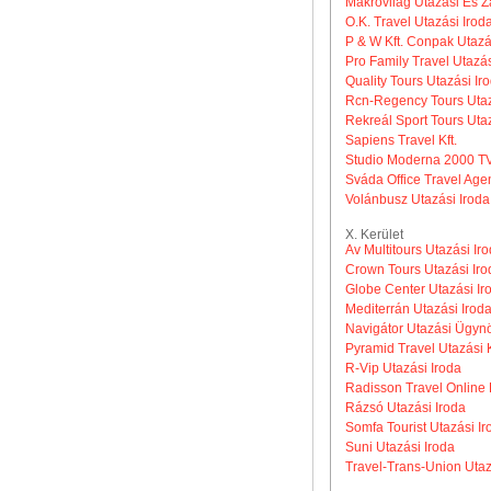
Makrovilág Utazási És Z
O.K. Travel Utazási Irod
P & W Kft. Conpak Utazá
Pro Family Travel Utazás
Quality Tours Utazási Ir
Rcn-Regency Tours Utaz
Rekreál Sport Tours Uta
Sapiens Travel Kft.
Studio Moderna 2000 TV
Sváda Office Travel Age
Volánbusz Utazási Iroda
X. Kerület
Av Multitours Utazási Ir
Crown Tours Utazási Iro
Globe Center Utazási Ir
Mediterrán Utazási Irod
Navigátor Utazási Ügyn
Pyramid Travel Utazási
R-Vip Utazási Iroda
Radisson Travel Online 
Rázsó Utazási Iroda
Somfa Tourist Utazási Ir
Suni Utazási Iroda
Travel-Trans-Union Utaz