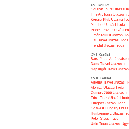
XVI. Kerület
Coralyn Tours Utazási I
Fine Art Tours Utazási I
Korona Klub Utazási Iro
Menthol Utazási Iroda
Planet Travel Utazási Ir
Timár Tourist Utazási Ir
Tizi Travel Utazási Iroda
Trendal Utazási Iroda
XVII. Kerület
Barsi-Jagd Vadászatszer
Danu Travel Utazási Iro
Napsugár Travel Utazási
XVIII. Kerület
Agoura Travel Utazási I
Álomtáj Utazási Iroda
Century 2000 Utazási Ir
Erfa - Tours Utazási Irod
Europax Utazási Iroda
Go West Hungary Utazás
Hunkommerz Utazási Iro
Peter-S Jes Travel
Unio-Tours Utazási Ügy