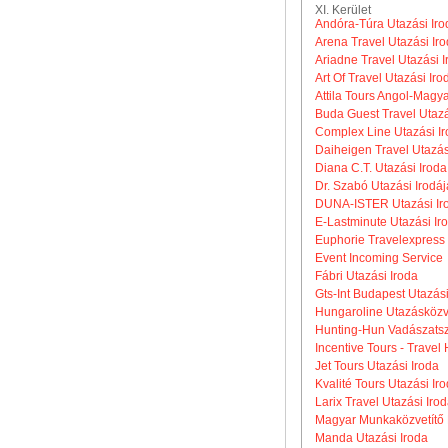
XI. Kerület
Andóra-Túra Utazási Iro
Arena Travel Utazási Ir
Ariadne Travel Utazási I
Art Of Travel Utazási Iro
Attila Tours Angol-Magya
Buda Guest Travel Utaz
Complex Line Utazási I
Daiheigen Travel Utazás
Diana C.T. Utazási Iroda
Dr. Szabó Utazási Irodáj
DUNA-ISTER Utazási Ir
E-Lastminute Utazási Ir
Euphorie Travelexpress 
Event Incoming Service
Fábri Utazási Iroda
Gts-Int Budapest Utazási
Hungaroline Utazásközvet
Hunting-Hun Vadászatsz
Incentive Tours - Travel
Jet Tours Utazási Iroda
Kvalité Tours Utazási Ir
Larix Travel Utazási Iro
Magyar Munkaközvetítő 
Manda Utazási Iroda