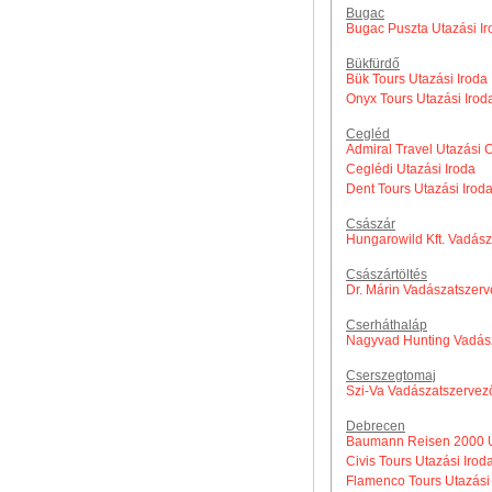
Bugac
Bugac Puszta Utazási Ir
Bükfürdő
Bük Tours Utazási Iroda
Onyx Tours Utazási Irod
Cegléd
Admiral Travel Utazási 
Ceglédi Utazási Iroda
Dent Tours Utazási Irod
Császár
Hungarowild Kft. Vadász
Császártöltés
Dr. Márin Vadászatszerv
Cserháthaláp
Nagyvad Hunting Vadász
Cserszegtomaj
Szi-Va Vadászatszervező
Debrecen
Baumann Reisen 2000 U
Civis Tours Utazási Irod
Flamenco Tours Utazási