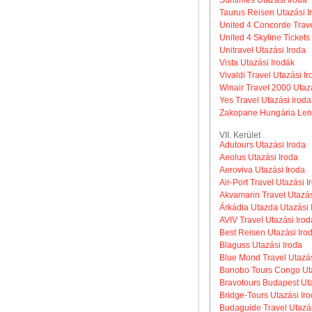
Suntimes Utazási Iroda
Taurus Reisen Utazási I
United 4 Concorde Trave
United 4 Skyline Tickets
Unitravel Utazási Iroda
Vista Utazási Irodák
Vivaldi Travel Utazási I
Winair Travel 2000 Utaz
Yes Travel Utazási Iroda
Zakopane Hungária Leng
VII. Kerület
Adutours Utazási Iroda
Aeolus Utazási Iroda
Aeroviva Utazási Iroda
Air-Port Travel Utazási I
Akvamarin Travel Utazás
Árkádia Utazda Utazási 
AVIV Travel Utazási Irod
Best Reisen Utazási Iro
Blaguss Utazási Iroda
Blue Mond Travel Utazás
Bonobo Tours Congo Uta
Bravotours Budapest Uta
Bridge-Tours Utazási Ir
Budaguide Travel Utazás