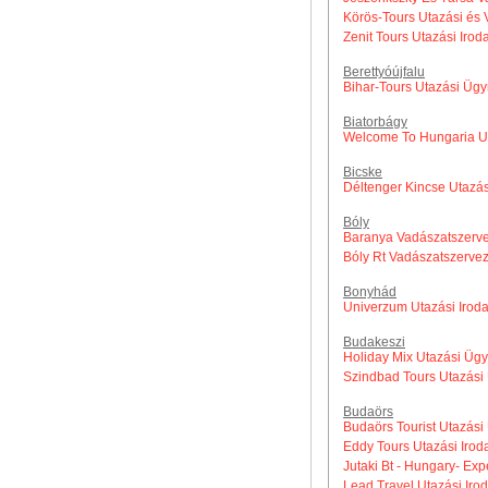
Körös-Tours Utazási és 
Zenit Tours Utazási Irod
Berettyóújfalu
Bihar-Tours Utazási Üg
Biatorbágy
Welcome To Hungaria Ut
Bicske
Déltenger Kincse Utazásk
Bóly
Baranya Vadászatszerve
Bóly Rt Vadászatszervez
Bonyhád
Univerzum Utazási Irod
Budakeszi
Holiday Mix Utazási Üg
Szindbad Tours Utazás
Budaörs
Budaörs Tourist Utazás
Eddy Tours Utazási Irod
Jutaki Bt - Hungary- Exp
Lead Travel Utazási Iro