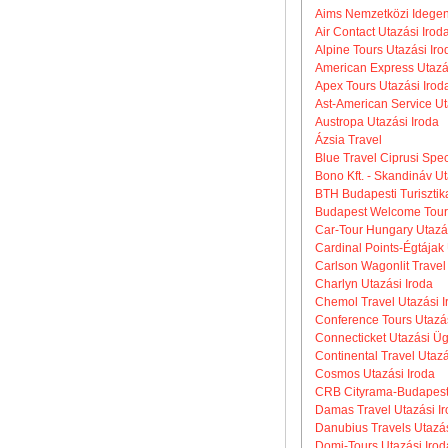
Aims Nemzetközi Idegenf
Air Contact Utazási Irod
Alpine Tours Utazási Iro
American Express Utazá
Apex Tours Utazási Irod
Ast-American Service Ut
Austropa Utazási Iroda
Ázsia Travel
Blue Travel Ciprusi Spec
Bono Kft. - Skandináv U
BTH Budapesti Turisztika
Budapest Welcome Touris
Car-Tour Hungary Utazás
Cardinal Points-Égtájak 
Carlson Wagonlit Travel
Charlyn Utazási Iroda
Chemol Travel Utazási I
Conference Tours Utazás
Connecticket Utazási Ü
Continental Travel Utazá
Cosmos Utazási Iroda
CRB Cityrama-Budapest 
Damas Travel Utazási I
Danubius Travels Utazás
Domi-Tours Utazási Irod