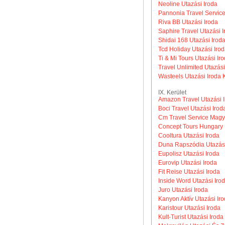
Neoline Utazási Iroda
Pannonia Travel Servic
Riva BB Utazási Iroda
Saphire Travel Utazási I
Shidai 168 Utazási Irod
Tcd Holiday Utazási Iro
Ti & Mi Tours Utazási Ir
Travel Unlimited Utazási
Wasteels Utazási Iroda K
IX. Kerület
Amazon Travel Utazási 
Boci Travel Utazási Irod
Cm Travel Service Magya
Concept Tours Hungary 
Cooltura Utazási Iroda
Duna Rapszódia Utazási
Eupolisz Utazási Iroda
Eurovip Utazási Iroda
Fit Reise Utazási Iroda
Inside Word Utazási Iro
Juro Utazási Iroda
Kanyon Aktív Utazási Ir
Karistour Utazási Iroda
Kult-Turist Utazási Iroda