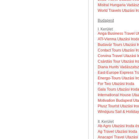
Mistral Hungaria Vadász
World Travels Utazási I
Budapest
I. Kerület
Anga Business Travel Ut
ATI-Vienna Utazási Irod
Budavár Tours Utazási I
Contact Tours Utazási I
Corvina Travel Utazási I
Csárdás Tour Utazási Ir
Diana Hunts Vadászatsz
East-Europe Express Tra
Energo-Tours Utazási Ir
For Two Utazási Iroda
Gala Tours Utazási Irod
International House Utaz
Motivation Budapest Uta
Plusz Tourist Utazási Ir
Windguru Sail & Holiday
II. Kerület
Ab Agro Utazási Iroda 
Ag Travel Utazási Iroda
Anacapri Travel Utazási