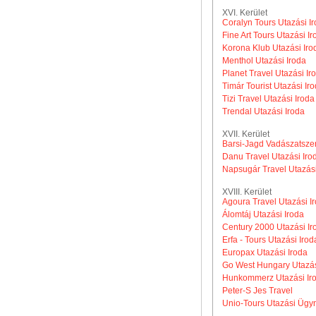
XVI. Kerület
Coralyn Tours Utazási I
Fine Art Tours Utazási I
Korona Klub Utazási Iro
Menthol Utazási Iroda
Planet Travel Utazási Ir
Timár Tourist Utazási Ir
Tizi Travel Utazási Iroda
Trendal Utazási Iroda
XVII. Kerület
Barsi-Jagd Vadászatszer
Danu Travel Utazási Iro
Napsugár Travel Utazási
XVIII. Kerület
Agoura Travel Utazási I
Álomtáj Utazási Iroda
Century 2000 Utazási Ir
Erfa - Tours Utazási Irod
Europax Utazási Iroda
Go West Hungary Utazás
Hunkommerz Utazási Iro
Peter-S Jes Travel
Unio-Tours Utazási Ügy