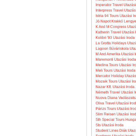
Imperator Travel Utazási
Interpress Travel Utazás
Istria 94 Tours Utazási I
Jó Napot Krakkó Lengyel
K And M Congress Utazá
Katherin Travel Utazási 
Kolibri '93 Utazási Iroda
La Grotta Holidays Utazá
Lagoon Búváriskola Utaz
M And Amerika Utazási I
Maremonti Utazási Iroda
Medina Tours Utazási Ir
Meli Tours Utazási Iroda
Mercator Holiday Utazás
Mozaik Tours Utazási Ir
Nazar Kft. Utazási Iroda.
Németh Travel Utazási I
Nuova Diana Vadászatsz
Oliva Travel Utazási Iro
Párizs Tours Utazási Iro
Slim Reisen Utazási Iro
Sth Special Tours Hunga
Sts Utazási Iroda
Student Lines Diák Utaz