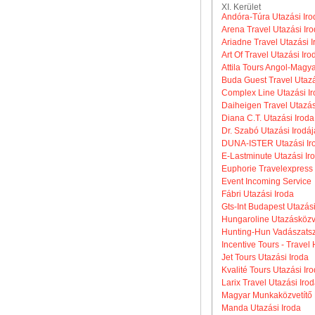
XI. Kerület
Andóra-Túra Utazási Iro
Arena Travel Utazási Ir
Ariadne Travel Utazási I
Art Of Travel Utazási Iro
Attila Tours Angol-Magya
Buda Guest Travel Utaz
Complex Line Utazási I
Daiheigen Travel Utazás
Diana C.T. Utazási Iroda
Dr. Szabó Utazási Irodáj
DUNA-ISTER Utazási Ir
E-Lastminute Utazási Ir
Euphorie Travelexpress 
Event Incoming Service
Fábri Utazási Iroda
Gts-Int Budapest Utazási
Hungaroline Utazásközvet
Hunting-Hun Vadászatsz
Incentive Tours - Travel
Jet Tours Utazási Iroda
Kvalité Tours Utazási Ir
Larix Travel Utazási Iro
Magyar Munkaközvetítő 
Manda Utazási Iroda