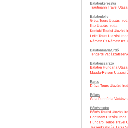
Balatonkeresztúr
Trautmann Travel Utazás
Balatonlelle
Gréta Tours Utazási Irod
Ilisz Utazási Iroda
Kontakt Tourist Utazási 
Lelle Tours Utazási Irod
Németh És Németh Kft. U
Balatonmáriafürdő
Tengerdi Vadászatszerve
Balatonszárszó
Balaton Hungária Utazás
Magda-Reisen Utazási 
Barcs
Dráva Tours Utazási Iro
Békés
Gaia Pannónia Vadászsz
Békéscsaba
Békés Tourist Utazási Ir
Continent Utazási Iroda
Hungaro Helios Travel U
Jeszenkszky És Társa V