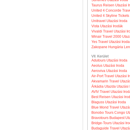
Suntimes Utazási Iroda
Taurus Reisen Utazási I
United 4 Concorde Trave
United 4 Skyline Tickets
Unitravel Utazási Iroda
Vista Utazási Irodák
Vivaldi Travel Utazási I
Winair Travel 2000 Utaz
Yes Travel Utazási Iroda
Zakopane Hungária Leng
VII. Kerület
Adutours Utazási Iroda
Aeolus Utazási Iroda
Aeroviva Utazási Iroda
Air-Port Travel Utazási I
Akvamarin Travel Utazás
Árkádia Utazda Utazási 
AVIV Travel Utazási Irod
Best Reisen Utazási Iro
Blaguss Utazási Iroda
Blue Mond Travel Utazás
Bonobo Tours Congo Uta
Bravotours Budapest Uta
Bridge-Tours Utazási Ir
Budaguide Travel Utazás