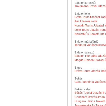
Balatonkeresztúr
Trautmann Travel Utazás
Balatonlelle
Gréta Tours Utazási Irod
Ilisz Utazási Iroda
Kontakt Tourist Utazási 
Lelle Tours Utazási Irod
Németh És Németh Kft. U
Balatonmáriafürdő
Tengerdi Vadászatszerve
Balatonszárszó
Balaton Hungária Utazás
Magda-Reisen Utazási 
Barcs
Dráva Tours Utazási Iro
Békés
Gaia Pannónia Vadászsz
Békéscsaba
Békés Tourist Utazási Ir
Continent Utazási Iroda
Hungaro Helios Travel U
Jeszenkszky És Társa V