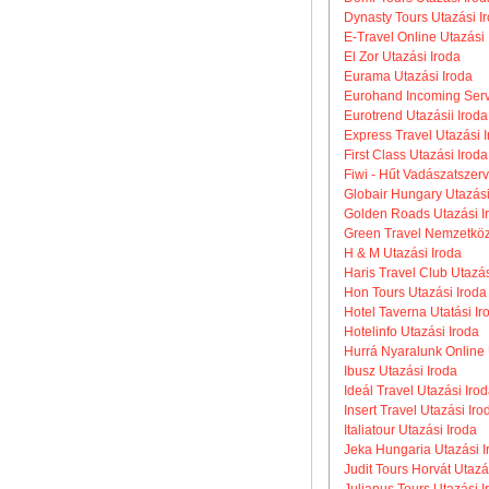
Dynasty Tours Utazási I
E-Travel Online Utazási 
El Zor Utazási Iroda
Eurama Utazási Iroda
Eurohand Incoming Serv
Eurotrend Utazásii Iroda
Express Travel Utazási 
First Class Utazási Iroda
Fiwi - Hűt Vadászatszer
Globair Hungary Utazási
Golden Roads Utazási I
Green Travel Nemzetközi
H & M Utazási Iroda
Haris Travel Club Utazás
Hon Tours Utazási Iroda
Hotel Taverna Utatási Ir
Hotelinfo Utazási Iroda
Hurrá Nyaralunk Online 
Ibusz Utazási Iroda
Ideál Travel Utazási Iro
Insert Travel Utazási Iro
Italiatour Utazási Iroda
Jeka Hungaria Utazási I
Judit Tours Horvát Utazá