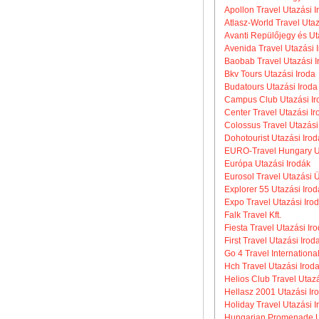
Apollon Travel Utazási I
Atlasz-World Travel Utaz
Avanti Repülőjegy és Ut
Avenida Travel Utazási 
Baobab Travel Utazási I
Bkv Tours Utazási Iroda
Budatours Utazási Iroda
Campus Club Utazási Ir
Center Travel Utazási Ir
Colossus Travel Utazási
Dohotourist Utazási Irod
EURO-Travel Hungary Ut
Európa Utazási Irodák
Eurosol Travel Utazási
Explorer 55 Utazási Irod
Expo Travel Utazási Iro
Falk Travel Kft.
Fiesta Travel Utazási Ir
First Travel Utazási Irod
Go 4 Travel Internationa
Hch Travel Utazási Irod
Helios Club Travel Utazá
Hellasz 2001 Utazási Ir
Holiday Travel Utazási I
Hungarian Promenade U