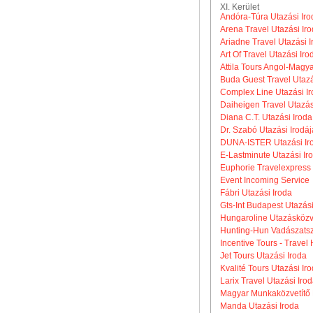
XI. Kerület
Andóra-Túra Utazási Iro
Arena Travel Utazási Ir
Ariadne Travel Utazási I
Art Of Travel Utazási Iro
Attila Tours Angol-Magya
Buda Guest Travel Utaz
Complex Line Utazási I
Daiheigen Travel Utazás
Diana C.T. Utazási Iroda
Dr. Szabó Utazási Irodáj
DUNA-ISTER Utazási Ir
E-Lastminute Utazási Ir
Euphorie Travelexpress 
Event Incoming Service
Fábri Utazási Iroda
Gts-Int Budapest Utazási
Hungaroline Utazásközvet
Hunting-Hun Vadászatsz
Incentive Tours - Travel
Jet Tours Utazási Iroda
Kvalité Tours Utazási Ir
Larix Travel Utazási Iro
Magyar Munkaközvetítő 
Manda Utazási Iroda