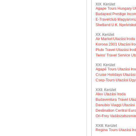
XIX. Kerület
Agape Tours Hungary Ut
Budapest Prestige Incom
E-Travelclub Magyarorsz
Shetland U.K. Nyelviskol
XX. Kerület
Air Market Utazási Iroda
Korona 2001 Utazási Ir
Pluto Travel Utazási Iro
Twins' Travel Service Ut
XXI. Kerület
Agapé Tours Utazási Iro
Cruise Holidays Utazási
Csep-Tours Utazási Üg
XXII. Kerület
Alex Utazási Iroda
Budaventura Travel Utaz
Danubio Viaggi Utazási 
Destination Central Eur
Ori-Frey Vadászatszerve
XXIII. Kerület
Regina Tours Utazási Ir