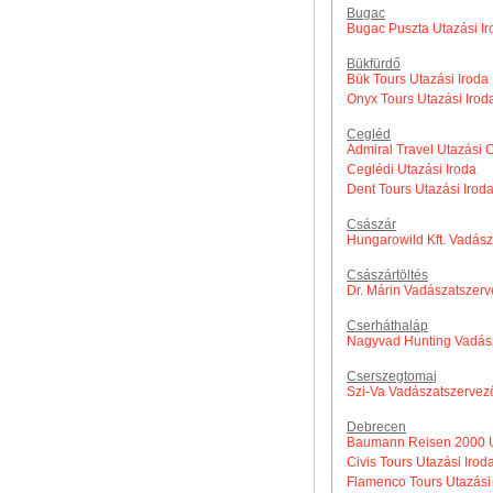
Bugac
Bugac Puszta Utazási Ir
Bükfürdő
Bük Tours Utazási Iroda
Onyx Tours Utazási Irod
Cegléd
Admiral Travel Utazási 
Ceglédi Utazási Iroda
Dent Tours Utazási Irod
Császár
Hungarowild Kft. Vadász
Császártöltés
Dr. Márin Vadászatszerv
Cserháthaláp
Nagyvad Hunting Vadász
Cserszegtomaj
Szi-Va Vadászatszervező
Debrecen
Baumann Reisen 2000 U
Civis Tours Utazási Irod
Flamenco Tours Utazási