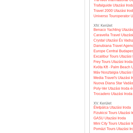
Tra-Well International U
Trafalguide Utazási Irod
Travel 2000 Utazási Iro
Universo Touroperator U
XIV. Kerület
Benaco Yachting Utazási
Caravella Travel Utazási
Crystal Utazási És Vads
Danubiana Travel Agenc
Europe Central Budapest
Excalibur Tours Utazási 
Frey Tours Utazási Iroda
Kvóta Kft - Palm Beach U
Máv Nosztalgia Utazási 
Media Travel's Utazási I
Nuova Diana Star Vadás
Poly-Ver Utazási Iroda 
Trocadero Utazási Iroda
XV. Kerület
Életpálca Utazási Iroda
Fizukicsi Tours Utazási 
GASU Utazási Iroda
Mini City Tours Utazási 
Pomázi Tours Utazási Ir