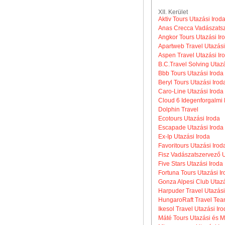
XII. Kerület
Aktiv Tours Utazási Irod
Anas Crecca Vadászatsz
Angkor Tours Utazási Ir
Apartweb Travel Utazási
Aspen Travel Utazási Ir
B.C.Travel Solving Utazá
Bbb Tours Utazási Iroda
Beryl Tours Utazási Irod
Caro-Line Utazási Iroda
Cloud 6 Idegenforgalmi K
Dolphin Travel
Ecotours Utazási Iroda
Escapade Utazási Iroda
Ex-Ip Utazási Iroda
Favoritours Utazási Irod
Fisz Vadászatszervező U
Five Stars Utazási Iroda
Fortuna Tours Utazási I
Gonza Alpesi Club Utazá
Harpuder Travel Utazási
HungaroRaft Travel Te
Ikesol Travel Utazási Ir
Máté Tours Utazási és M