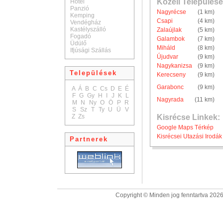
Közeli Települése
Hotel
Panzió
Nagyrécse
(1 km)
Kemping
Csapi
(4 km)
Vendégház
Kastélyszálló
Zalaújlak
(5 km)
Fogadó
Galambok
(7 km)
Üdülő
Miháld
(8 km)
Ifjúsági Szállás
Újudvar
(9 km)
Nagykanizsa
(9 km)
Települések
Kerecseny
(9 km)
Garabonc
(9 km)
A
Á
B
C
Cs
D
E
É
F
G
Gy
H
I
J
K
L
Nagyrada
(11 km)
M
N
Ny
O
Ö
P
R
S
Sz
T
Ty
U
Ü
V
Z
Zs
Kisrécse Linkek:
Google Maps Térkép
Kisrécsei Utazási Irodák
Partnerek
Copyright © Minden jog fenntartva 2026