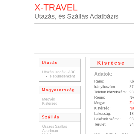
X-TRAVEL
Utazás, és Szállás Adatbázis
Kisrécse
Utazás
Utazási Irodák - ABC
Adatok:
-
Településenként
Rang:
Kö
Irányítószám:
87
Magyarország
Telefon körzetszám:
93
Régió:
Ny
Megyék
Megye:
Za
Kistérség
Kistérség:
Na
Lakosság:
18
Szállás
Lakások száma:
93
Terület:
34
Összes Szállás
Apartman