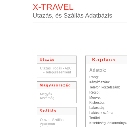
X-TRAVEL
Utazás, és Szállás Adatbázis
Kajdacs
Utazás
Utazási Irodák - ABC
Adatok:
-
Településenként
Rang:
Irányítószám:
Magyarország
Telefon körzetszám:
Régió:
Megyék
Megye:
Kistérség
Kistérség:
Lakosság:
Szállás
Lakások száma:
Terület:
Összes Szállás
Kisebbségi önkormányz
Apartman