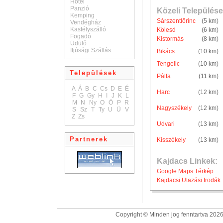
Hotel
Panzió
Közeli Települése
Kemping
Sárszentlőrinc
(5 km)
Vendégház
Kastélyszálló
Kölesd
(6 km)
Fogadó
Kistormás
(8 km)
Üdülő
Ifjúsági Szállás
Bikács
(10 km)
Tengelic
(10 km)
Települések
Pálfa
(11 km)
A
Á
B
C
Cs
D
E
É
Harc
(12 km)
F
G
Gy
H
I
J
K
L
M
N
Ny
O
Ö
P
R
Nagyszékely
(12 km)
S
Sz
T
Ty
U
Ü
V
Z
Zs
Udvari
(13 km)
Partnerek
Kisszékely
(13 km)
Kajdacs Linkek:
Google Maps Térkép
Kajdacsi Utazási Irodák
Copyright © Minden jog fenntartva 2026