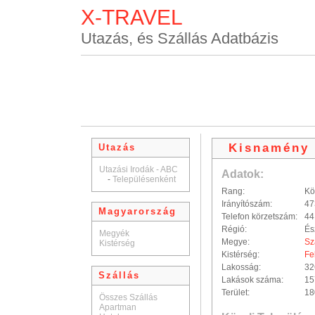
X-TRAVEL
Utazás, és Szállás Adatbázis
Kisnamény
Utazás
Utazási Irodák - ABC
Adatok:
-
Településenként
Rang:
Kö
Irányítószám:
47
Magyarország
Telefon körzetszám:
44
Régió:
És
Megyék
Megye:
Sz
Kistérség
Kistérség:
Fe
Lakosság:
32
Szállás
Lakások száma:
15
Terület:
18
Összes Szállás
Apartman