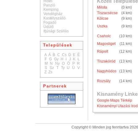
Közeli Települése
Hotel
Panzió
Milota
(0 km)
Kemping
Tiszacsécse
(4 km)
Vendégház
Kastélyszálló
Kölcse
(9 km)
Fogadó
Uszka
(9 km)
Üdülő
Ifjúsági Szállás
Csaholc
(10 km)
Magosliget
(11 km)
Települések
Rápolt
(12 km)
A
Á
B
C
Cs
D
E
É
F
G
Gy
H
I
J
K
L
Tiszakóród
(13 km)
M
N
Ny
O
Ö
P
R
S
Sz
T
Ty
U
Ü
V
Nagyhódos
(13 km)
Z
Zs
Rozsály
(14 km)
Partnerek
Kisnamény Linke
Google Maps Térkép
Kisnaményi Utazási Iro
Copyright © Minden jog fenntartva 2026