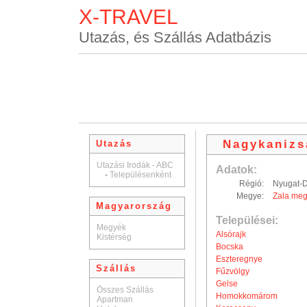
X-TRAVEL
Utazás, és Szállás Adatbázis
Nagykanizs
Utazás
Utazási Irodák - ABC
Adatok:
-
Településenként
Régió:
Nyugat-D
Megye:
Zala me
Magyarország
Települései:
Megyék
Alsórajk
Kistérség
Bocska
Eszteregnye
Szállás
Fűzvölgy
Gelse
Összes Szállás
Homokkomárom
Apartman