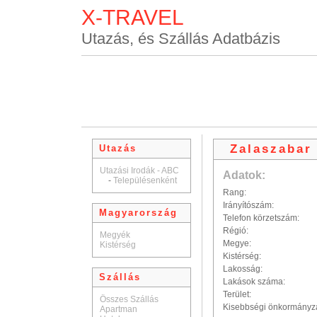
X-TRAVEL
Utazás, és Szállás Adatbázis
Zalaszabar
Utazás
Utazási Irodák - ABC
Adatok:
-
Településenként
Rang:
Irányítószám:
Magyarország
Telefon körzetszám:
Régió:
Megyék
Megye:
Kistérség
Kistérség:
Lakosság:
Szállás
Lakások száma:
Terület:
Összes Szállás
Kisebbségi önkormányz
Apartman