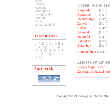
Hotel
Panzió
Közeli Települése
Kemping
Nagyrada
(2 km)
Vendégház
Kastélyszálló
Garabonc
(4 km)
Fogadó
Zalamerenye
(5 km)
Üdülő
Zalavár
(6 km)
Ifjúsági Szállás
Dióskál
(7 km)
Zalaújlak
(7 km)
Települések
Zalaapáti
(7 km)
Sármellék
(9 km)
A
Á
B
C
Cs
D
E
É
Galambok
(9 km)
F
G
Gy
H
I
J
K
L
M
N
Ny
O
Ö
P
R
Nagybakónak
(10 km)
S
Sz
T
Ty
U
Ü
V
Z
Zs
Zalaszabar Linke
Google Maps Térkép
Partnerek
Zalaszabari Utazási Iro
Copyright © Minden jog fenntartva 2026