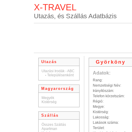
X-TRAVEL
Utazás, és Szállás Adatbázis
Györköny
Utazás
Utazási Irodák - ABC
Adatok:
-
Településenként
Rang:
Nemzetiségi Név:
Magyarország
Irányítószám:
Telefon körzetszám:
Megyék
Régió:
Kistérség
Megye:
Kistérség:
Szállás
Lakosság:
Lakások száma:
Összes Szállás
Terület:
Apartman