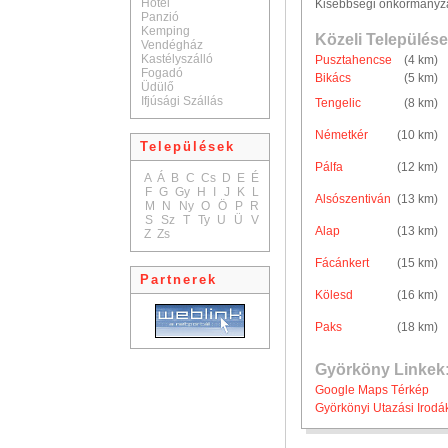
Hotel
Kisebbségi önkormányz
Panzió
Kemping
Közeli Települése
Vendégház
Kastélyszálló
Pusztahencse
(4 km)
Fogadó
Bikács
(5 km)
Üdülő
Ifjúsági Szállás
Tengelic
(8 km)
Németkér
(10 km)
Települések
Pálfa
(12 km)
A
Á
B
C
Cs
D
E
É
F
G
Gy
H
I
J
K
L
Alsószentiván
(13 km)
M
N
Ny
O
Ö
P
R
S
Sz
T
Ty
U
Ü
V
Alap
(13 km)
Z
Zs
Fácánkert
(15 km)
Partnerek
Kölesd
(16 km)
Paks
(18 km)
Györköny Linkek
Google Maps Térkép
Györkönyi Utazási Irodá