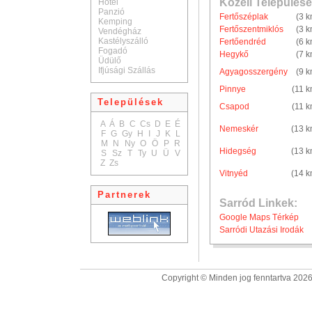
Közeli Települése
Hotel
Panzió
Fertőszéplak
(3 k
Kemping
Fertőszentmiklós
(3 k
Vendégház
Kastélyszálló
Fertőendréd
(6 k
Fogadó
Hegykő
(7 k
Üdülő
Ifjúsági Szállás
Agyagosszergény
(9 k
Pinnye
(11 k
Települések
Csapod
(11 k
A
Á
B
C
Cs
D
E
É
Nemeskér
(13 k
F
G
Gy
H
I
J
K
L
M
N
Ny
O
Ö
P
R
Hidegség
(13 k
S
Sz
T
Ty
U
Ü
V
Z
Zs
Vitnyéd
(14 k
Partnerek
Sarród Linkek:
Google Maps Térkép
Sarródi Utazási Irodák
Copyright © Minden jog fenntartva 2026