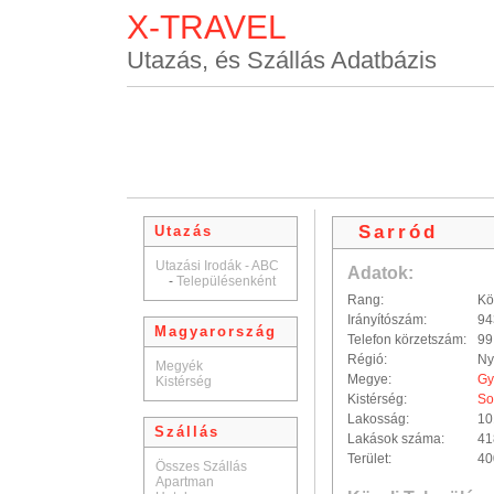
X-TRAVEL
Utazás, és Szállás Adatbázis
Sarród
Utazás
Utazási Irodák - ABC
Adatok:
-
Településenként
Rang:
Kö
Irányítószám:
94
Magyarország
Telefon körzetszám:
99
Régió:
Ny
Megyék
Megye:
Gy
Kistérség
Kistérség:
So
Lakosság:
10
Szállás
Lakások száma:
41
Terület:
40
Összes Szállás
Apartman