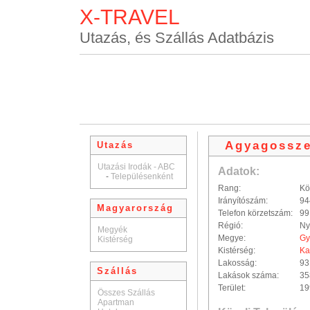
X-TRAVEL
Utazás, és Szállás Adatbázis
Agyagossz
Utazás
Utazási Irodák - ABC
Adatok:
-
Településenként
Rang:
Kö
Irányítószám:
94
Magyarország
Telefon körzetszám:
99
Régió:
Ny
Megyék
Megye:
Gy
Kistérség
Kistérség:
Ka
Lakosság:
93
Szállás
Lakások száma:
35
Terület:
19
Összes Szállás
Apartman