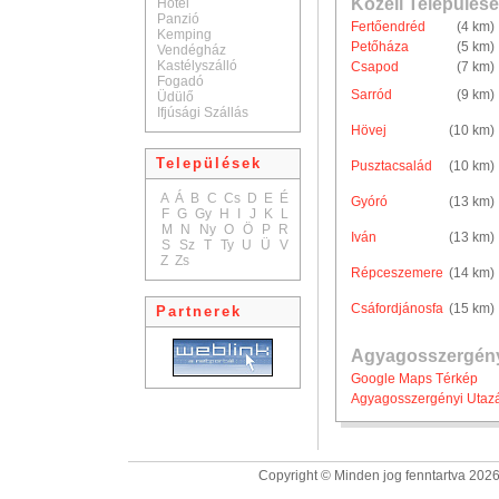
Közeli Települése
Hotel
Panzió
Fertőendréd
(4 km)
Kemping
Petőháza
(5 km)
Vendégház
Kastélyszálló
Csapod
(7 km)
Fogadó
Sarród
(9 km)
Üdülő
Ifjúsági Szállás
Hövej
(10 km)
Települések
Pusztacsalád
(10 km)
A
Á
B
C
Cs
D
E
É
Gyóró
(13 km)
F
G
Gy
H
I
J
K
L
M
N
Ny
O
Ö
P
R
Iván
(13 km)
S
Sz
T
Ty
U
Ü
V
Z
Zs
Répceszemere
(14 km)
Csáfordjánosfa
(15 km)
Partnerek
Agyagosszergény
Google Maps Térkép
Agyagosszergényi Utazá
Copyright © Minden jog fenntartva 2026