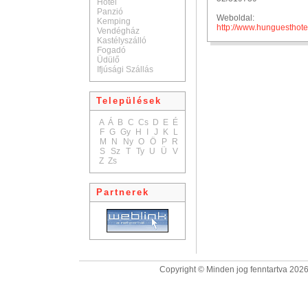
Hotel
Panzió
Weboldal:
Kemping
http://www.hunguesthot
Vendégház
Kastélyszálló
Fogadó
Üdülő
Ifjúsági Szállás
Települések
A
Á
B
C
Cs
D
E
É
F
G
Gy
H
I
J
K
L
M
N
Ny
O
Ö
P
R
S
Sz
T
Ty
U
Ü
V
Z
Zs
Partnerek
Copyright © Minden jog fenntartva 2026