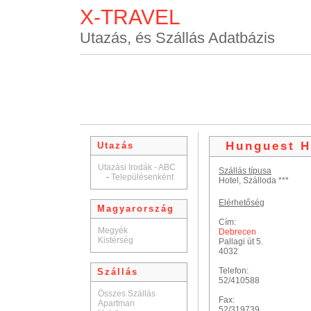
X-TRAVEL
Utazás, és Szállás Adatbázis
Hunguest H
Utazás
Utazási Irodák - ABC
Szállás típusa
-
Településenként
Hotel, Szálloda ***
Elérhetőség
Magyarország
Cím:
Megyék
Debrecen
Kistérség
Pallagi út 5.
4032
Telefon:
Szállás
52/410588
Összes Szállás
Fax:
Apartman
52/319739