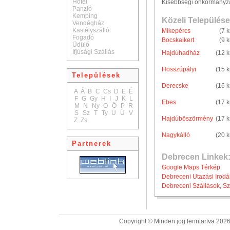
Hotel
Kisebbségi önkormányz
Panzió
Kemping
Közeli Települése
Vendégház
Kastélyszálló
Mikepércs
(7 
Fogadó
Bocskaikert
(9 
Üdülő
Ifjúsági Szállás
Hajdúhadház
(12 
Hosszúpályi
(15 
Települések
Derecske
(16 
A
Á
B
C
Cs
D
E
É
F
G
Gy
H
I
J
K
L
Ebes
(17 
M
N
Ny
O
Ö
P
R
S
Sz
T
Ty
U
Ü
V
Hajdúböszörmény
(17 
Z
Zs
Nagykálló
(20 
Partnerek
Debrecen Linkek
Google Maps Térkép
Debreceni Utazási Irodá
Debreceni Szállások, Sz
Copyright © Minden jog fenntartva 2026