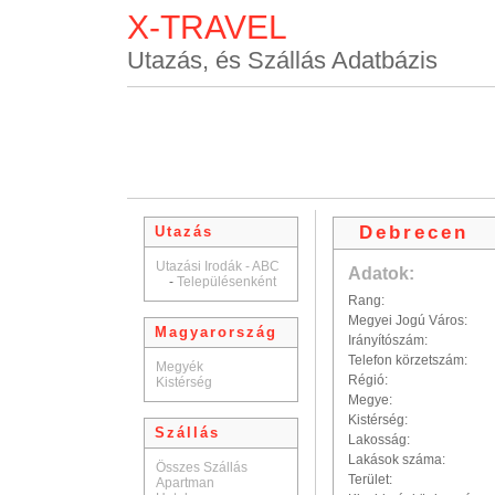
X-TRAVEL
Utazás, és Szállás Adatbázis
Debrecen
Utazás
Utazási Irodák - ABC
Adatok:
-
Településenként
Rang:
Megyei Jogú Város:
Magyarország
Irányítószám:
Telefon körzetszám:
Megyék
Régió:
Kistérség
Megye:
Kistérség:
Szállás
Lakosság:
Lakások száma:
Összes Szállás
Terület:
Apartman