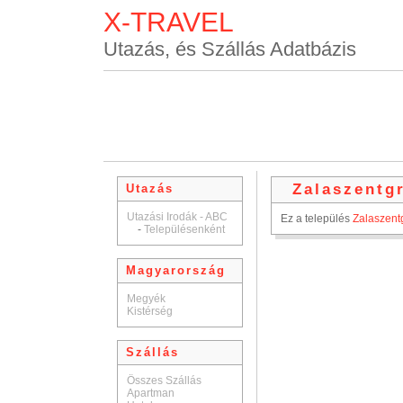
X-TRAVEL
Utazás, és Szállás Adatbázis
Zalaszentg
Utazás
Utazási Irodák - ABC
Ez a település
Zalaszent
-
Településenként
Magyarország
Megyék
Kistérség
Szállás
Összes Szállás
Apartman