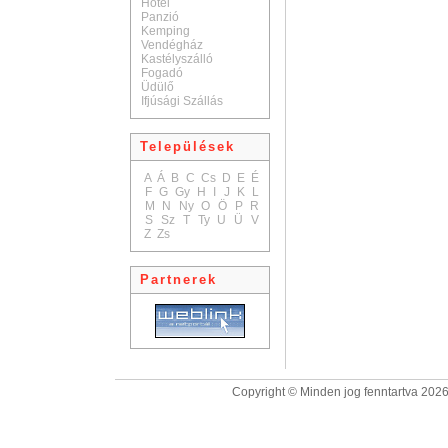
Hotel
Panzió
Kemping
Vendégház
Kastélyszálló
Fogadó
Üdülő
Ifjúsági Szállás
Települések
A
Á
B
C
Cs
D
E
É
F
G
Gy
H
I
J
K
L
M
N
Ny
O
Ö
P
R
S
Sz
T
Ty
U
Ü
V
Z
Zs
Partnerek
Copyright © Minden jog fenntartva 2026