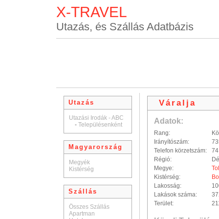
X-TRAVEL
Utazás, és Szállás Adatbázis
Váralja
Utazás
Utazási Irodák - ABC
Adatok:
-
Településenként
Rang:
Kö
Irányítószám:
73
Magyarország
Telefon körzetszám:
74
Régió:
Dé
Megyék
Megye:
To
Kistérség
Kistérség:
Bo
Lakosság:
10
Szállás
Lakások száma:
37
Terület:
21
Összes Szállás
Apartman