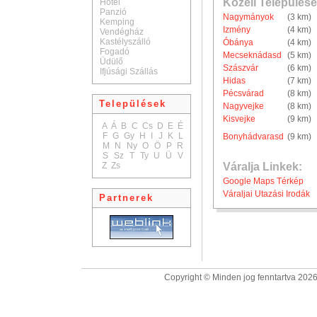
Közeli Települése
Hotel
Panzió
Nagymányok
(3 km)
Kemping
Izmény
(4 km)
Vendégház
Kastélyszálló
Óbánya
(4 km)
Fogadó
Mecseknádasd
(5 km)
Üdülő
Szászvár
(6 km)
Ifjúsági Szállás
Hidas
(7 km)
Pécsvárad
(8 km)
Települések
Nagyvejke
(8 km)
Kisvejke
(9 km)
A
Á
B
C
Cs
D
E
É
F
G
Gy
H
I
J
K
L
Bonyhádvarasd
(9 km)
M
N
Ny
O
Ö
P
R
S
Sz
T
Ty
U
Ü
V
Z
Zs
Váralja Linkek:
Google Maps Térkép
Váraljai Utazási Irodák
Partnerek
Copyright © Minden jog fenntartva 2026