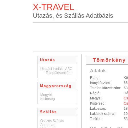
X-TRAVEL
Utazás, és Szállás Adatbázis
Tömörkény
Utazás
Utazási Irodák - ABC
Adatok:
-
Településenként
Rang:
Kö
Irányítószám:
66
Magyarország
Telefon körzetszám:
63
Régió:
Dé
Megyék
Megye:
Cs
Kistérség
Kistérség:
Cs
Lakosság:
18
Szállás
Lakások száma:
10
Terület:
53
Összes Szállás
Apartman