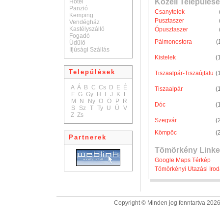
Közeli Települése
Hotel
Panzió
Csanytelek
Kemping
Pusztaszer
Vendégház
Kastélyszálló
Ópusztaszer
Fogadó
Pálmonostora
(
Üdülő
Ifjúsági Szállás
Kistelek
(
Települések
Tiszaalpár-Tiszaújfalu
(
A
Á
B
C
Cs
D
E
É
Tiszaalpár
(
F
G
Gy
H
I
J
K
L
M
N
Ny
O
Ö
P
R
Dóc
(
S
Sz
T
Ty
U
Ü
V
Z
Zs
Szegvár
(
Kömpöc
(
Partnerek
Tömörkény Linke
Google Maps Térkép
Tömörkényi Utazási Iro
Copyright © Minden jog fenntartva 2026