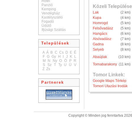
Hotel
Panzió
Közeli Települése
Kemping
Lak
(2 km)
Vendégház
Kastélyszálló
Kupa
(4 km)
Fogadó
Homrogd
(5 km)
Üdülő
Felsővadász
(5 km)
Ifjúsági Szállás
Hangács
(6 km)
Alsóvadász
(7 km)
Települések
Gadna
(8 km)
Selyeb
(8 km)
A
Á
B
C
Cs
D
E
É
F
G
Gy
H
I
J
K
L
Abaújlak
(10 km)
M
N
Ny
O
Ö
P
R
Tornabarakony
(11 km)
S
Sz
T
Ty
U
Ü
V
Z
Zs
Tomor Linkek:
Google Maps Térkép
Partnerek
Tomori Utazási Irodák
Copyright © Minden jog fenntartva 2026