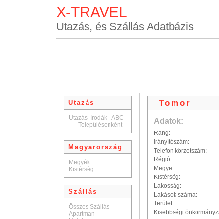
X-TRAVEL
Utazás, és Szállás Adatbázis
Tomor
Utazás
Utazási Irodák - ABC
Adatok:
-
Településenként
Rang:
Irányítószám:
Magyarország
Telefon körzetszám:
Régió:
Megyék
Megye:
Kistérség
Kistérség:
Lakosság:
Szállás
Lakások száma:
Terület:
Összes Szállás
Kisebbségi önkormányz
Apartman