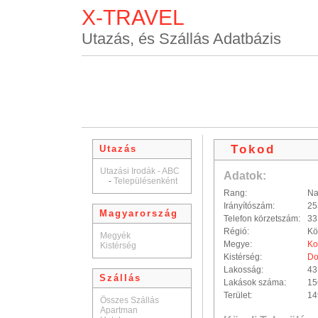
X-TRAVEL
Utazás, és Szállás Adatbázis
Tokod
Utazás
Utazási Irodák - ABC
Adatok:
-
Településenként
Rang:
Na
Irányítószám:
25
Magyarország
Telefon körzetszám:
33
Régió:
Kö
Megyék
Megye:
Ko
Kistérség
Kistérség:
Do
Lakosság:
43
Szállás
Lakások száma:
15
Terület:
14
Összes Szállás
Apartman