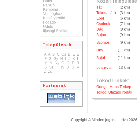
Közeli Települése
Hotel
Panzió
Tát
(2 km)
Kemping
Tokodaltáró
(3 km)
Vendégház
Kastélyszálló
Epöl
(6 km)
Fogadó
Csolnok
(7 km)
Üdülő
Dág
(8 km)
Ifjúsági Szállás
Bajna
(9 km)
Szomor
(9 km)
Települések
Úny
(11 km)
A
Á
B
C
Cs
D
E
É
Bajót
(11 km)
F
G
Gy
H
I
J
K
L
M
N
Ny
O
Ö
P
R
S
Sz
T
Ty
U
Ü
V
Leányvár
(13 km)
Z
Zs
Tokod Linkek:
Partnerek
Google Maps Térkép
Tokodi Utazási Irodák
Copyright © Minden jog fenntartva 2026