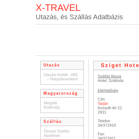
X-TRAVEL
Utazás, és Szállás Adatbázis
Sziget Hote
Utazás
Utazási Irodák - ABC
Szállás típusa
-
Településenként
Hotel, Szálloda
Elérhetőség
Magyarország
Cím:
Megyék
Tarján
Kistérség
Kossuth tér 22.
2831
Telefon:
Szállás
34/372910
Összes Szállás
Fax:
Apartman
34/372911