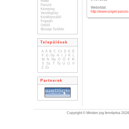
Hotel
Panzió
Weboldal:
Kemping
http://www.sziget-panzio
Vendégház
Kastélyszálló
Fogadó
Üdülő
Ifjúsági Szállás
Települések
A
Á
B
C
Cs
D
E
É
F
G
Gy
H
I
J
K
L
M
N
Ny
O
Ö
P
R
S
Sz
T
Ty
U
Ü
V
Z
Zs
Partnerek
Copyright © Minden jog fenntartva 2026