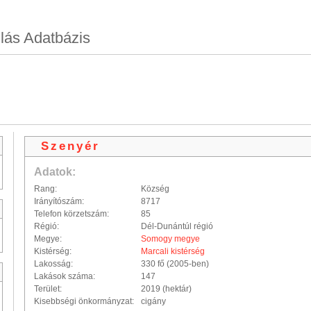
lás Adatbázis
Szenyér
Adatok:
Rang:
Község
Irányítószám:
8717
Telefon körzetszám:
85
Régió:
Dél-Dunántúl régió
Megye:
Somogy megye
Kistérség:
Marcali kistérség
Lakosság:
330 fő (2005-ben)
Lakások száma:
147
Terület:
2019 (hektár)
Kisebbségi önkormányzat:
cigány