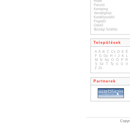
Hotel
Panzió
Kemping
Vendégház
Kastélyszálló
Fogadó
Üdülő
Ifjúsági Szállás
Települések
A
Á
B
C
Cs
D
E
É
F
G
Gy
H
I
J
K
L
M
N
Ny
O
Ö
P
R
S
Sz
T
Ty
U
Ü
V
Z
Zs
Partnerek
Copyri