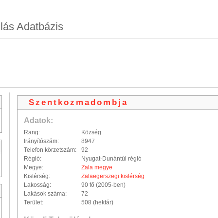
lás Adatbázis
Szentkozmadombja
Adatok:
Rang:
Község
Irányítószám:
8947
Telefon körzetszám:
92
Régió:
Nyugat-Dunántúl régió
Megye:
Zala megye
Kistérség:
Zalaegerszegi kistérség
Lakosság:
90 fő (2005-ben)
Lakások száma:
72
Terület:
508 (hektár)