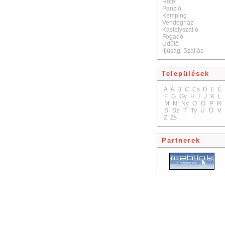
Hotel
Panzió
Kemping
Vendégház
Kastélyszálló
Fogadó
Üdülő
Ifjúsági Szállás
Települések
A
Á
B
C
Cs
D
E
É
F
G
Gy
H
I
J
K
L
M
N
Ny
O
Ö
P
R
S
Sz
T
Ty
U
Ü
V
Z
Zs
Partnerek