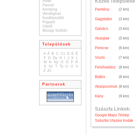
Közeli Települése
Hotel
Panzió
Kemping
Pamlény
(2 km)
Vendégház
Kastélyszálló
Gagybátor
(3 km)
Fogadó
Üdülő
Galvács
(3 km)
Ifjúsági Szállás
Abaújlak
(5 km)
Települések
Perecse
(6 km)
A
Á
B
C
Cs
D
E
É
Viszló
(7 km)
F
G
Gy
H
I
J
K
L
M
N
Ny
O
Ö
P
R
S
Sz
T
Ty
U
Ü
V
Felsővadász
(8 km)
Z
Zs
Büttös
(8 km)
Partnerek
Abaújszolnok
(8 km)
Kány
(9 km)
Szászfa Linkek:
Google Maps Térkép
Szászfai Utazási Irodák