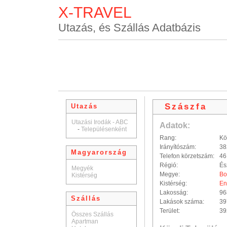
X-TRAVEL
Utazás, és Szállás Adatbázis
Szászfa
Utazás
Utazási Irodák - ABC
Adatok:
-
Településenként
Rang:
Kö
Irányítószám:
38
Magyarország
Telefon körzetszám:
46
Régió:
És
Megyék
Megye:
Bo
Kistérség
Kistérség:
En
Lakosság:
96
Szállás
Lakások száma:
39
Terület:
39
Összes Szállás
Apartman