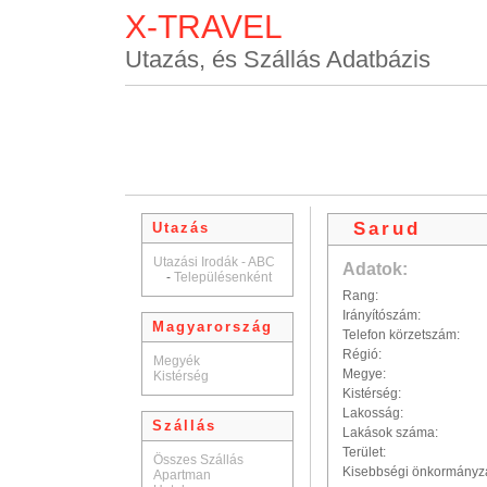
X-TRAVEL
Utazás, és Szállás Adatbázis
Sarud
Utazás
Utazási Irodák - ABC
Adatok:
-
Településenként
Rang:
Irányítószám:
Magyarország
Telefon körzetszám:
Régió:
Megyék
Megye:
Kistérség
Kistérség:
Lakosság:
Szállás
Lakások száma:
Terület:
Összes Szállás
Kisebbségi önkormányz
Apartman