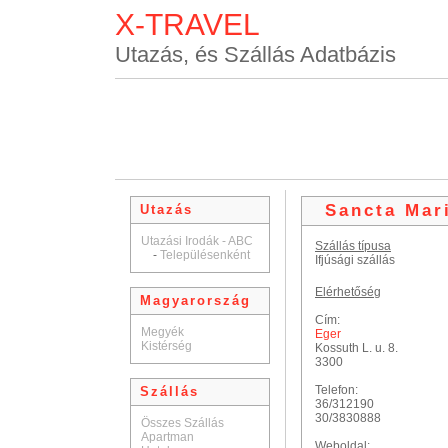
X-TRAVEL
Utazás, és Szállás Adatbázis
Sancta Mar
Utazás
Utazási Irodák - ABC
Szállás típusa
-
Településenként
Ifjúsági szállás
Elérhetőség
Magyarország
Cím:
Megyék
Eger
Kistérség
Kossuth L. u. 8.
3300
Telefon:
Szállás
36/312190
30/3830888
Összes Szállás
Apartman
Weboldal: