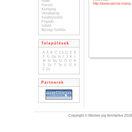
Hotel
http://www.sancta-maria.
Panzió
Kemping
Vendégház
Kastélyszálló
Fogadó
Üdülő
Ifjúsági Szállás
Települések
A
Á
B
C
Cs
D
E
É
F
G
Gy
H
I
J
K
L
M
N
Ny
O
Ö
P
R
S
Sz
T
Ty
U
Ü
V
Z
Zs
Partnerek
Copyright © Minden jog fenntartva 2026