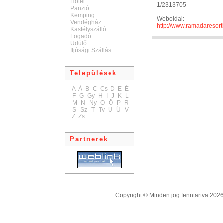
Hotel
1/2313705
Panzió
Kemping
Weboldal:
Vendégház
http://www.ramadaresort
Kastélyszálló
Fogadó
Üdülő
Ifjúsági Szállás
Települések
A
Á
B
C
Cs
D
E
É
F
G
Gy
H
I
J
K
L
M
N
Ny
O
Ö
P
R
S
Sz
T
Ty
U
Ü
V
Z
Zs
Partnerek
Copyright © Minden jog fenntartva 2026