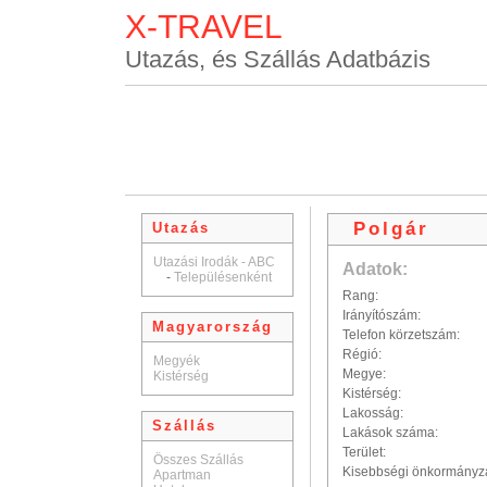
X-TRAVEL
Utazás, és Szállás Adatbázis
Polgár
Utazás
Utazási Irodák - ABC
Adatok:
-
Településenként
Rang:
Irányítószám:
Magyarország
Telefon körzetszám:
Régió:
Megyék
Megye:
Kistérség
Kistérség:
Lakosság:
Szállás
Lakások száma:
Terület:
Összes Szállás
Kisebbségi önkormányz
Apartman