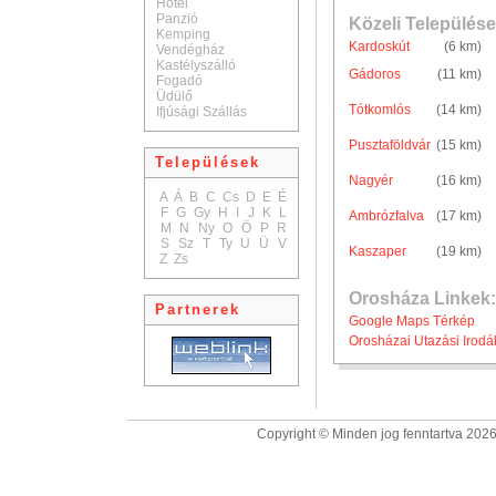
Hotel
Panzió
Közeli Települése
Kemping
Kardoskút
(6 km)
Vendégház
Kastélyszálló
Gádoros
(11 km)
Fogadó
Üdülő
Tótkomlós
(14 km)
Ifjúsági Szállás
Pusztaföldvár
(15 km)
Települések
Nagyér
(16 km)
A
Á
B
C
Cs
D
E
É
F
G
Gy
H
I
J
K
L
Ambrózfalva
(17 km)
M
N
Ny
O
Ö
P
R
S
Sz
T
Ty
U
Ü
V
Kaszaper
(19 km)
Z
Zs
Orosháza Linkek:
Partnerek
Google Maps Térkép
Orosházai Utazási Irodá
Copyright © Minden jog fenntartva 2026