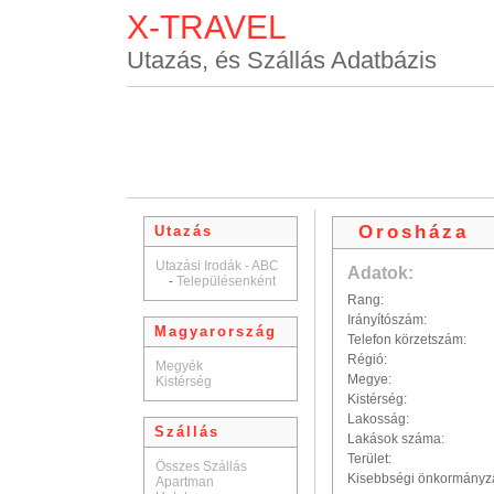
X-TRAVEL
Utazás, és Szállás Adatbázis
Orosháza
Utazás
Utazási Irodák - ABC
Adatok:
-
Településenként
Rang:
Irányítószám:
Magyarország
Telefon körzetszám:
Régió:
Megyék
Megye:
Kistérség
Kistérség:
Lakosság:
Szállás
Lakások száma:
Terület:
Összes Szállás
Kisebbségi önkormányz
Apartman