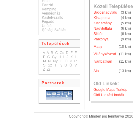
Hotel
Panzió
Közeli Települése
Kemping
Siklósnagyfalu
(3 km)
Vendégház
Kastélyszálló
Kistapolca
(4 km)
Fogadó
Kisharsány
(5 km)
Üdülő
Nagytótfalu
(6 km)
Ifjúsági Szállás
Siklós
(8 km)
Palkonya
(9 km)
Települések
Matty
(10 km)
A
Á
B
C
Cs
D
E
É
Villánykövesd
(11 km)
F
G
Gy
H
I
J
K
L
M
N
Ny
O
Ö
P
R
Ivánbattyán
(11 km)
S
Sz
T
Ty
U
Ü
V
Z
Zs
Áta
(13 km)
Partnerek
Old Linkek:
Google Maps Térkép
Oldi Utazási Irodák
Copyright © Minden jog fenntartva 2026