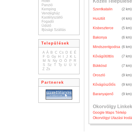
Közeli Települése
Hotel
Panzió
Kemping
Szentkatalin
(2 km)
Vendégház
Kastélyszálló
Husztót
(4 km)
Fogadó
Üdülő
Kisbeszterce
(5 km)
Ifjúsági Szállás
Bakonya
(6 km)
Települések
Mindszentgodisa
(6 km)
A
Á
B
C
Cs
D
E
É
Kővágótöttös
(7 km)
F
G
Gy
H
I
J
K
L
M
N
Ny
O
Ö
P
R
S
Sz
T
Ty
U
Ü
V
Bükkösd
(7 km)
Z
Zs
Oroszló
(9 km)
Partnerek
Kővágószőlős
(9 km)
Baranyajenő
(9 km)
Okorvölgy Linkek
Google Maps Térkép
Okorvölgyi Utazási Irod