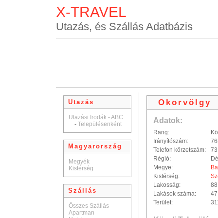
X-TRAVEL
Utazás, és Szállás Adatbázis
Okorvölgy
Utazás
Utazási Irodák - ABC
Adatok:
-
Településenként
Rang:
Kö
Irányítószám:
76
Magyarország
Telefon körzetszám:
73
Régió:
Dé
Megyék
Megye:
Ba
Kistérség
Kistérség:
Sz
Lakosság:
88
Szállás
Lakások száma:
47
Terület:
31
Összes Szállás
Apartman