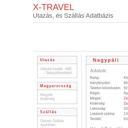
X-TRAVEL
Utazás, és Szállás Adatbázis
Nagypáli
Utazás
Utazási Irodák - ABC
Adatok:
-
Településenként
Rang:
Kö
Irányítószám:
89
Magyarország
Telefon körzetszám:
92
Régió:
Ny
Megyék
Megye:
Za
Kistérség
Kistérség:
Za
Lakosság:
33
Szállás
Lakások száma:
13
Terület:
63
Összes Szállás
Apartman