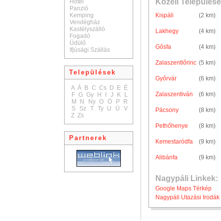
Közeli Települése
Hotel
Panzió
Kemping
Kispáli
(2 km)
Vendégház
Kastélyszálló
Lakhegy
(4 km)
Fogadó
Üdülő
Gősfa
(4 km)
Ifjúsági Szállás
Zalaszentlőrinc
(5 km)
Települések
Győrvár
(6 km)
A
Á
B
C
Cs
D
E
É
Zalaszentiván
(6 km)
F
G
Gy
H
I
J
K
L
M
N
Ny
O
Ö
P
R
S
Sz
T
Ty
U
Ü
V
Pácsony
(8 km)
Z
Zs
Pethőhenye
(8 km)
Partnerek
Kemestaródfa
(9 km)
Alibánfa
(9 km)
Nagypáli Linkek:
Google Maps Térkép
Nagypáli Utazási Irodák