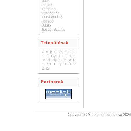
Hotel
Panzió
Kemping
Vendégház
Kastélyszálló
Fogadó
Üdülő
Ifjúsági Szállás
Települések
A
Á
B
C
Cs
D
E
É
F
G
Gy
H
I
J
K
L
M
N
Ny
O
Ö
P
R
S
Sz
T
Ty
U
Ü
V
Z
Zs
Partnerek
Copyright © Minden jog fenntartva 2026