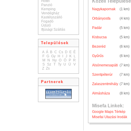
Közeli Települése
Hotel
Panzió
Kemping
Nagykapornak
(1 km)
Vendégház
Kastélyszálló
Orbányosfa
(4 km)
Fogadó
Üdülő
Padár
(5 km)
Ifjúsági Szállás
Kisbucsa
(5 km)
Települések
Bezeréd
(6 km)
A
Á
B
C
Cs
D
E
É
Gyűrűs
(6 km)
F
G
Gy
H
I
J
K
L
M
N
Ny
O
Ö
P
R
S
Sz
T
Ty
U
Ü
V
Alsónemesapáti
(7 km)
Z
Zs
Szentpéterúr
(7 km)
Partnerek
Zalaszentmihály
(7 km)
Almásháza
(8 km)
Misefa Linkek:
Google Maps Térkép
Misefai Utazási Irodák