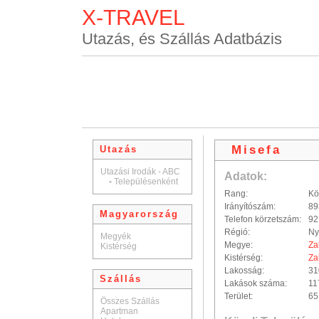
X-TRAVEL
Utazás, és Szállás Adatbázis
Misefa
Utazás
Utazási Irodák - ABC
Adatok:
-
Településenként
Rang:
Kö
Irányítószám:
89
Magyarország
Telefon körzetszám:
92
Régió:
Ny
Megyék
Megye:
Za
Kistérség
Kistérség:
Za
Lakosság:
31
Szállás
Lakások száma:
11
Terület:
65
Összes Szállás
Apartman