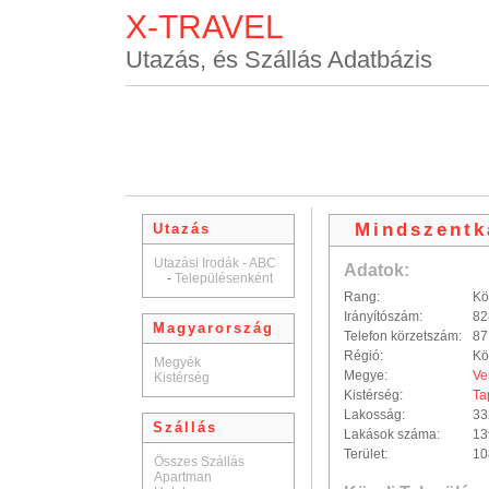
X-TRAVEL
Utazás, és Szállás Adatbázis
Mindszentk
Utazás
Utazási Irodák - ABC
Adatok:
-
Településenként
Rang:
Kö
Irányítószám:
82
Magyarország
Telefon körzetszám:
87
Régió:
Kö
Megyék
Megye:
Ve
Kistérség
Kistérség:
Ta
Lakosság:
33
Szállás
Lakások száma:
13
Terület:
10
Összes Szállás
Apartman