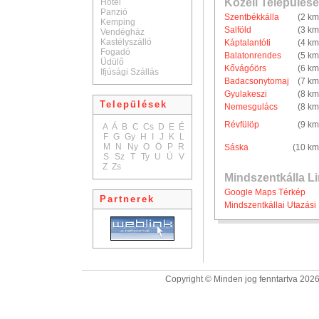
Közeli Települése
Hotel
Panzió
Szentbékkálla
(2 km
Kemping
Salföld
(3 km
Vendégház
Kastélyszálló
Káptalantóti
(4 km
Fogadó
Balatonrendes
(5 km
Üdülő
Kővágóörs
(6 km
Ifjúsági Szállás
Badacsonytomaj
(7 km
Gyulakeszi
(8 km
Települések
Nemesgulács
(8 km
Révfülöp
(9 km
A
Á
B
C
Cs
D
E
É
F
G
Gy
H
I
J
K
L
M
N
Ny
O
Ö
P
R
Sáska
(10 km
S
Sz
T
Ty
U
Ü
V
Z
Zs
Mindszentkálla L
Google Maps Térkép
Partnerek
Mindszentkállai Utazási 
Copyright © Minden jog fenntartva 2026