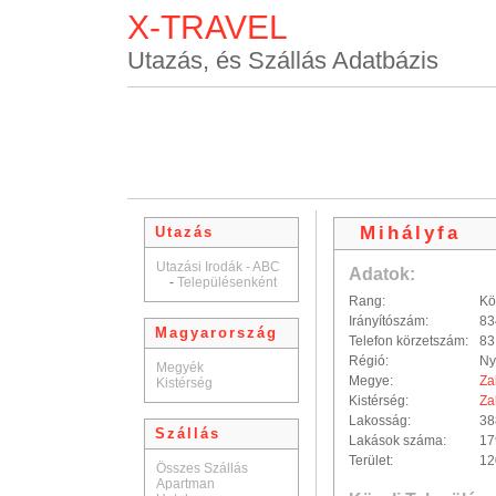
X-TRAVEL
Utazás, és Szállás Adatbázis
Mihályfa
Utazás
Utazási Irodák - ABC
Adatok:
-
Településenként
Rang:
Kö
Irányítószám:
83
Magyarország
Telefon körzetszám:
83
Régió:
Ny
Megyék
Megye:
Za
Kistérség
Kistérség:
Za
Lakosság:
38
Szállás
Lakások száma:
17
Terület:
12
Összes Szállás
Apartman