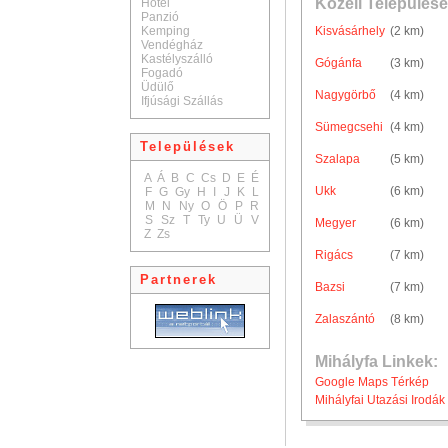
Közeli Települése
Hotel
Panzió
Kemping
Kisvásárhely
(2 km)
Vendégház
Kastélyszálló
Gógánfa
(3 km)
Fogadó
Üdülő
Nagygörbő
(4 km)
Ifjúsági Szállás
Sümegcsehi
(4 km)
Települések
Szalapa
(5 km)
A
Á
B
C
Cs
D
E
É
Ukk
(6 km)
F
G
Gy
H
I
J
K
L
M
N
Ny
O
Ö
P
R
S
Sz
T
Ty
U
Ü
V
Megyer
(6 km)
Z
Zs
Rigács
(7 km)
Partnerek
Bazsi
(7 km)
Zalaszántó
(8 km)
Mihályfa Linkek:
Google Maps Térkép
Mihályfai Utazási Irodák