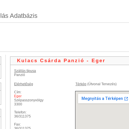
lás Adatbázis
Kulacs Csárda Panzió - Eger
Szállás típusa
Panzió
Elérhetőség
Térkép
(Útvonal Tervezés)
Cím:
Eger
Szépasszonyvölgy
3300
Telefon:
36/311375
Fax:
36/311375