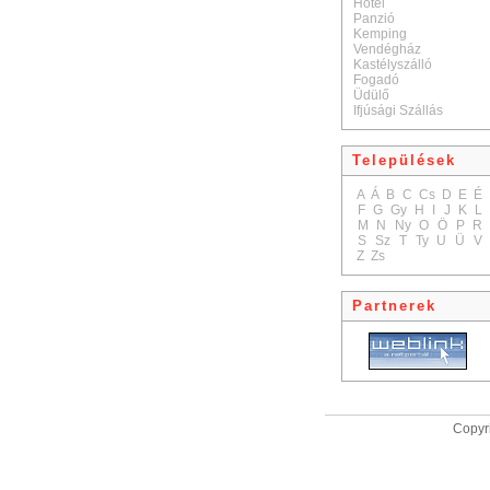
Hotel
Panzió
Kemping
Vendégház
Kastélyszálló
Fogadó
Üdülő
Ifjúsági Szállás
Települések
A
Á
B
C
Cs
D
E
É
F
G
Gy
H
I
J
K
L
M
N
Ny
O
Ö
P
R
S
Sz
T
Ty
U
Ü
V
Z
Zs
Partnerek
Copyri