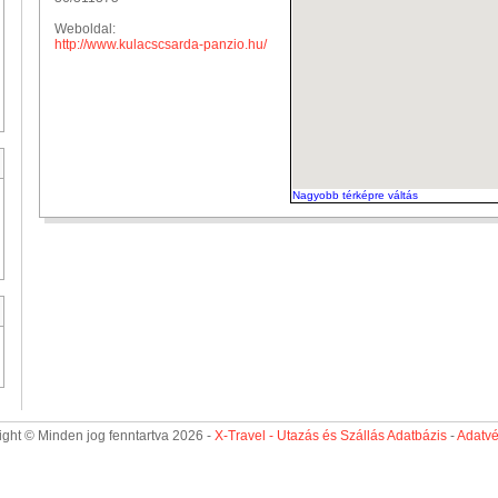
Weboldal:
http://www.kulacscsarda-panzio.hu/
Nagyobb térképre váltás
ght © Minden jog fenntartva 2026 -
X-Travel - Utazás és Szállás Adatbázis
-
Adatv