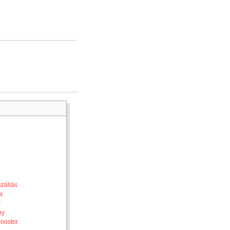
zállás
a
y
ny
nostor