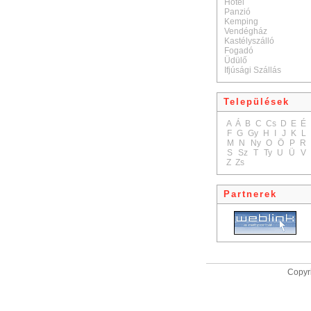
Hotel
Panzió
Kemping
Vendégház
Kastélyszálló
Fogadó
Üdülő
Ifjúsági Szállás
Települések
A
Á
B
C
Cs
D
E
É
F
G
Gy
H
I
J
K
L
M
N
Ny
O
Ö
P
R
S
Sz
T
Ty
U
Ü
V
Z
Zs
Partnerek
Copyri