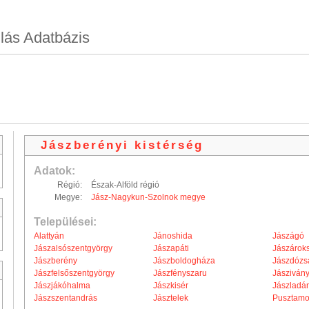
lás Adatbázis
Jászberényi kistérség
Adatok:
Régió:
Észak-Alföld régió
Megye:
Jász-Nagykun-Szolnok megye
Települései:
Alattyán
Jánoshida
Jászágó
Jászalsószentgyörgy
Jászapáti
Jászároks
Jászberény
Jászboldogháza
Jászdózs
Jászfelsőszentgyörgy
Jászfényszaru
Jásziván
Jászjákóhalma
Jászkisér
Jászladá
Jászszentandrás
Jásztelek
Pusztamo