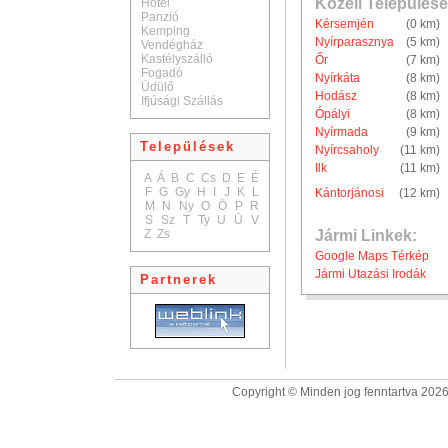
Közeli Települése
Hotel
Panzió
Kérsemjén
(0 km)
Kemping
Nyírparasznya
(5 km)
Vendégház
Kastélyszálló
Őr
(7 km)
Fogadó
Nyírkáta
(8 km)
Üdülő
Hodász
(8 km)
Ifjúsági Szállás
Ópályi
(8 km)
Nyírmada
(9 km)
Települések
Nyírcsaholy
(11 km)
Ilk
(11 km)
A
Á
B
C
Cs
D
E
É
F
G
Gy
H
I
J
K
L
Kántorjánosi
(12 km)
M
N
Ny
O
Ö
P
R
S
Sz
T
Ty
U
Ü
V
Z
Zs
Jármi Linkek:
Google Maps Térkép
Jármi Utazási Irodák
Partnerek
Copyright © Minden jog fenntartva 2026