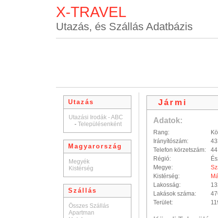
X-TRAVEL
Utazás, és Szállás Adatbázis
Jármi
Utazás
Utazási Irodák - ABC
Adatok:
-
Településenként
Rang:
Kö
Irányítószám:
43
Magyarország
Telefon körzetszám:
44
Régió:
És
Megyék
Megye:
Sz
Kistérség
Kistérség:
Má
Lakosság:
13
Szállás
Lakások száma:
47
Terület:
11
Összes Szállás
Apartman