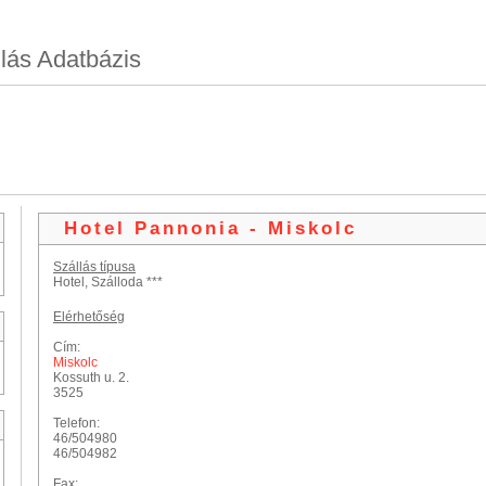
lás Adatbázis
Hotel Pannonia - Miskolc
Szállás típusa
Hotel, Szálloda ***
Elérhetőség
Cím:
Miskolc
Kossuth u. 2.
3525
Telefon:
46/504980
46/504982
Fax: