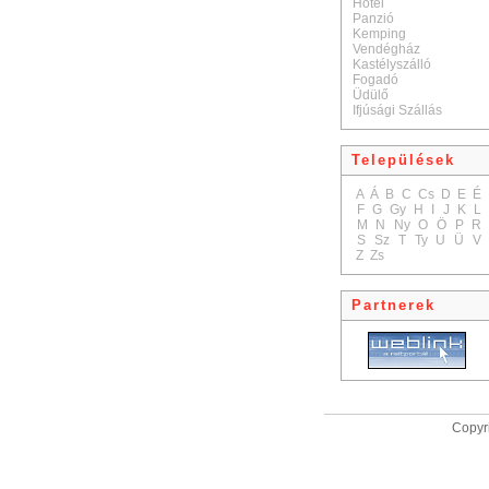
Hotel
Panzió
Kemping
Vendégház
Kastélyszálló
Fogadó
Üdülő
Ifjúsági Szállás
Települések
A
Á
B
C
Cs
D
E
É
F
G
Gy
H
I
J
K
L
M
N
Ny
O
Ö
P
R
S
Sz
T
Ty
U
Ü
V
Z
Zs
Partnerek
Copyri