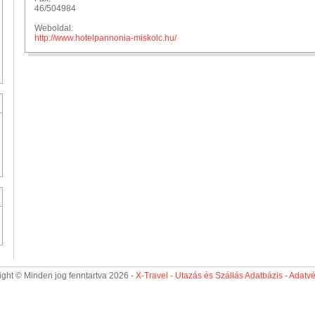
46/504984
Weboldal:
http://www.hotelpannonia-miskolc.hu/
ght © Minden jog fenntartva 2026 -
X-Travel - Utazás és Szállás Adatbázis
-
Adatv