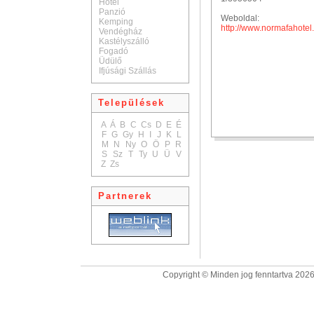
Hotel
Panzió
Weboldal:
Kemping
http://www.normafahotel
Vendégház
Kastélyszálló
Fogadó
Üdülő
Ifjúsági Szállás
Települések
A
Á
B
C
Cs
D
E
É
F
G
Gy
H
I
J
K
L
M
N
Ny
O
Ö
P
R
S
Sz
T
Ty
U
Ü
V
Z
Zs
Partnerek
Copyright © Minden jog fenntartva 2026