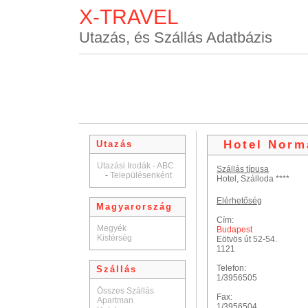
X-TRAVEL
Utazás, és Szállás Adatbázis
Hotel Norm
Utazás
Utazási Irodák - ABC
Szállás típusa
-
Településenként
Hotel, Szálloda ****
Elérhetőség
Magyarország
Cím:
Megyék
Budapest
Kistérség
Eötvös út 52-54.
1121
Telefon:
Szállás
1/3956505
Összes Szállás
Fax:
Apartman
1/3956504