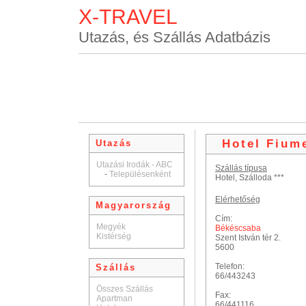
X-TRAVEL
Utazás, és Szállás Adatbázis
Hotel Fium
Utazás
Utazási Irodák - ABC
Szállás típusa
-
Településenként
Hotel, Szálloda ***
Elérhetőség
Magyarország
Cím:
Megyék
Békéscsaba
Kistérség
Szent István tér 2.
5600
Telefon:
Szállás
66/443243
Összes Szállás
Fax:
Apartman
66/441116