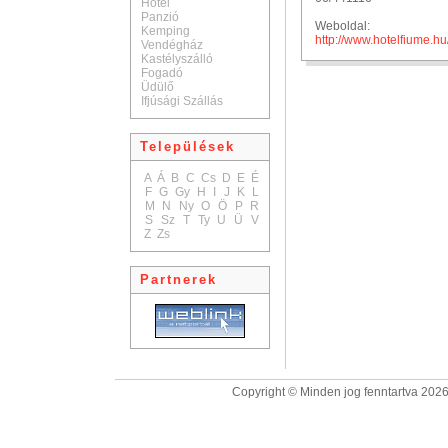
Hotel
Panzió
Weboldal:
Kemping
http://www.hotelfiume.hu
Vendégház
Kastélyszálló
Fogadó
Üdülő
Ifjúsági Szállás
Települések
A
Á
B
C
Cs
D
E
É
F
G
Gy
H
I
J
K
L
M
N
Ny
O
Ö
P
R
S
Sz
T
Ty
U
Ü
V
Z
Zs
Partnerek
Copyright © Minden jog fenntartva 2026